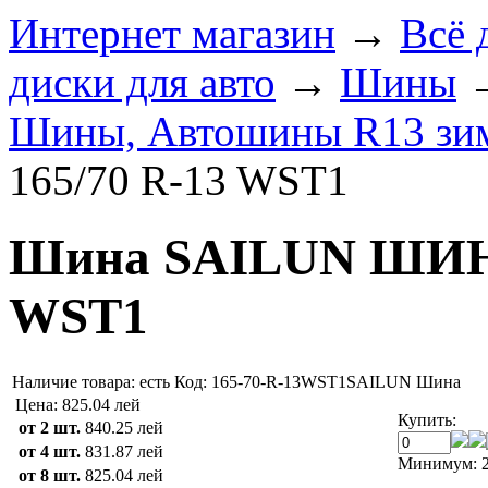
Интернет магазин
→
Всё 
диски для авто
→
Шины
Шины, Автошины R13 зи
165/70 R-13 WST1
Шина SAILUN ШИНЫ
WST1
Наличие товара:
есть
Код: 165-70-R-13WST1SAILUN
Шина
Цена:
825.04 лей
Купить:
от 2 шт.
840.25 лей
от 4 шт.
831.87 лей
Минимум: 2
от 8 шт.
825.04 лей