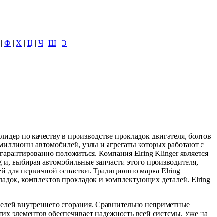
|
Ф
|
Х
|
Ц
|
Ч
|
Ш
|
Э
идер по качеству в производстве прокладок двигателя, болтов
миллионы автомобилей, узлы и агрегаты которых работают с
 гарантированно положиться. Компания Elring Klinger является
 и, выбирая автомобильные запчасти этого производителя,
ей для первичной оснастки. Традиционно марка Elring
адок, комплектов прокладок и комплектующих деталей. Elring
ателей внутреннего сгорания. Сравнительно неприметные
тих элементов обеспечивает надежность всей системы. Уже на