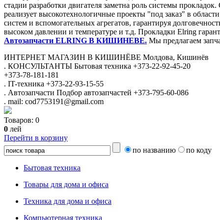
стадии разработки двигателя заметна роль системы прокладок
реализует высокотехнологичные проекты "под заказ" в области
систем и вспомогательных агрегатов, гарантируя долговечност
высоком давлении и температуре и т.д. Прокладки Elring гаран
Автозапчасти ELRING В КИШИНЕВЕ.
Мы предлагаем запча
ИНТЕРНЕТ МАГАЗИН
В КИШИНЁВЕ
Молдова, Кишинёв
.
КОНСУЛЬТАНТЫ
Бытовая техника
+373-22-92-45-20
+373-78-181-181
.
IT-техника
+373-22-93-15-55
.
Автозапчасти
Подбор автозапчастей
+373-795-60-086
.
mail: cod7753191@gmail.com
Товаров:
0
0
лей
Перейти в корзину
по названию
по коду
Бытовая техника
Товары для дома и офиса
Техника для дома и офиса
Компьютерная техника