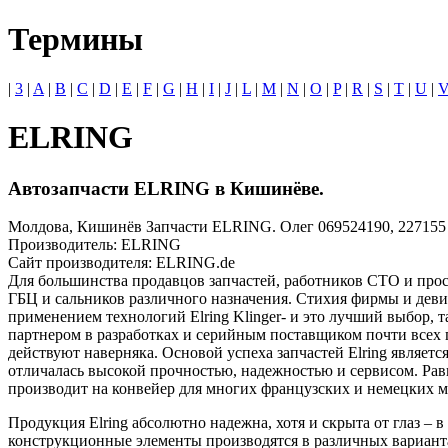
Термины
|
3
|
A
|
B
|
C
|
D
|
E
|
F
|
G
|
H
|
I
|
J
|
L
|
M
|
N
|
O
|
P
|
R
|
S
|
T
|
U
|
ELRING
Автозапчасти ELRING в Кишинёве.
Молдова, Кишинёв Запчасти ELRING. Олег 069524190, 227155
Производитель: ELRING
Сайт производителя: ELRING.de
Для большинства продавцов запчастей, работников СТО и прост
ГБЦ и сальников различного назначения. Стихия фирмы и деви
применением технологий Elring Klinger- и это лучший выбор, т
партнером в разработках и серийным поставщиком почти всех 
действуют наверняка. Основой успеха запчастей Elring являет
отличалась высокой прочностью, надежностью и сервисом. Ра
производит на конвейер для многих французских и немецких м
Продукция Elring абсолютно надежна, хотя и скрыта от глаз –
конструкционные элементы производятся в различных варианта