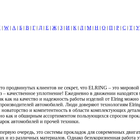
V
|
W
|
А
|
Б
|
В
|
Г
|
Д
|
Е
|
Ж
|
З
|
И
|
К
|
Л
|
М
|
Н
|
О
|
П
|
Р
|
С
|
Т
|
У
о продвинутых клиентов не секрет, что ELRING – это мировой л
з – качественное уплотнение! Ежедневно в движении находятся 
ак как на качество и надежность работы изделий от Elring можно
производителей автомобилей. Люди доверяют технологиям Elring
ся новаторство и компетентность в области комплектующих детал
вно как и обширным ассортиментом пользующихся спросом прокл
арок автомобилей и прочей техники.
 в первую очередь, это системы прокладок для современных двиг
х и из различных материалов. Однако безукоризненная работа э