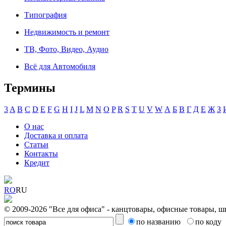
Типография
Недвижимость и ремонт
ТВ, Фото, Видео, Аудио
Всё для Автомобиля
Термины
3
A
B
C
D
E
F
G
H
I
J
L
M
N
O
P
R
S
T
U
V
W
А
Б
В
Г
Д
Е
Ж
З
О нас
Доставка и оплата
Статьи
Контакты
Кредит
RO
RU
© 2009-2026 "Все для офиса" - канцтовары, офисные товары, ш
по названию
по коду