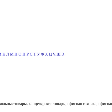
И
К
Л
М
Н
О
П
Р
С
Т
У
Ф
Х
Ц
Ч
Ш
Э
кольные товары, канцелярские товары, офисная техника, офисная