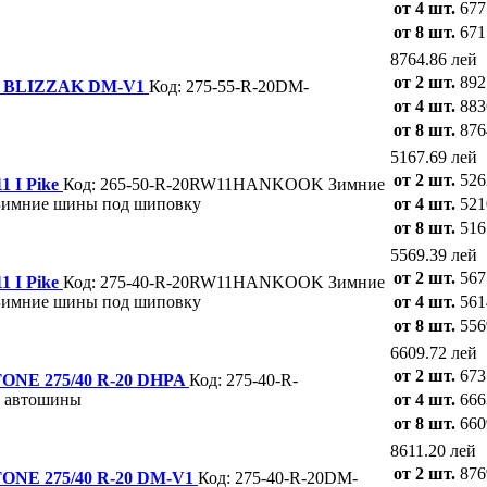
от 4 шт.
677
от 8 шт.
671
8764.86 лей
от 2 шт.
892
0 BLIZZAK DM-V1
Код: 275-55-R-20DM-
от 4 шт.
883
от 8 шт.
876
5167.69 лей
от 2 шт.
526
 I Pike
Код: 265-50-R-20RW11HANKOOK
Зимние
 Зимние шины под шиповку
от 4 шт.
521
от 8 шт.
516
5569.39 лей
от 2 шт.
567
 I Pike
Код: 275-40-R-20RW11HANKOOK
Зимние
 Зимние шины под шиповку
от 4 шт.
561
от 8 шт.
556
6609.72 лей
от 2 шт.
673
NE 275/40 R-20 DHPA
Код: 275-40-R-
 автошины
от 4 шт.
666
от 8 шт.
660
8611.20 лей
от 2 шт.
876
NE 275/40 R-20 DM-V1
Код: 275-40-R-20DM-