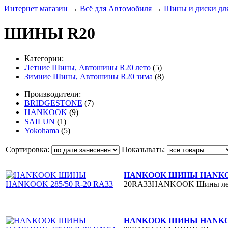
Интернет магазин
→
Всё для Автомобиля
→
Шины и диски для
ШИНЫ R20
Категории:
Летние Шины, Автошины R20 лето
(5)
Зимние Шины, Автошины R20 зима
(8)
Производители:
BRIDGESTONE
(7)
HANKOOK
(9)
SAILUN
(1)
Yokohama
(5)
Сортировка:
Показывать:
HANKOOK ШИНЫ HANKOOK
20RA33HANKOOK
Шины ле
HANKOOK ШИНЫ HANKOOK