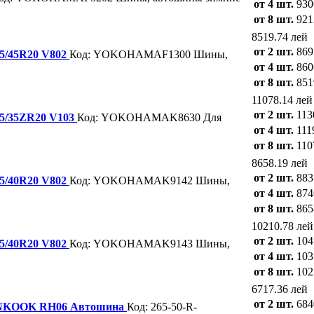
от 4 шт.
930
от 8 шт.
921
8519.74 лей
от 2 шт.
869
45/45R20 V802
Код: YOKOHAMAF1300
Шины,
от 4 шт.
860
от 8 шт.
851
11078.14 лей
от 2 шт.
113
55/35ZR20 V103
Код: YOKOHAMAK8630
Для
от 4 шт.
111
от 8 шт.
110
8658.19 лей
от 2 шт.
883
75/40R20 V802
Код: YOKOHAMAK9142
Шины,
от 4 шт.
874
от 8 шт.
865
10210.78 лей
от 2 шт.
104
95/40R20 V802
Код: YOKOHAMAK9143
Шины,
от 4 шт.
103
от 8 шт.
102
6717.36 лей
от 2 шт.
684
ANKOOK RH06 Автошина
Код: 265-50-R-