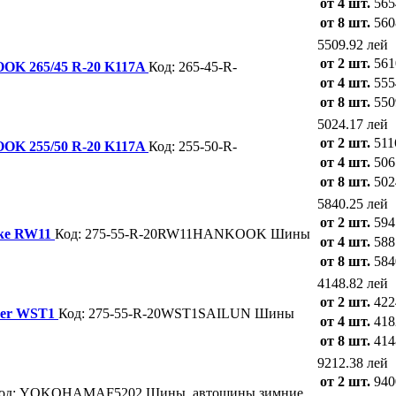
от 4 шт.
565
от 8 шт.
560
5509.92 лей
от 2 шт.
561
 265/45 R-20 K117A
Код: 265-45-R-
от 4 шт.
555
от 8 шт.
550
5024.17 лей
от 2 шт.
511
 255/50 R-20 K117A
Код: 255-50-R-
от 4 шт.
506
от 8 шт.
502
5840.25 лей
от 2 шт.
594
ike RW11
Код: 275-55-R-20RW11HANKOOK
Шины
от 4 шт.
588
от 8 шт.
584
4148.82 лей
от 2 шт.
422
azer WST1
Код: 275-55-R-20WST1SAILUN
Шины
от 4 шт.
418
от 8 шт.
414
9212.38 лей
от 2 шт.
940
од: YOKOHAMAF5202
Шины, автошины зимние