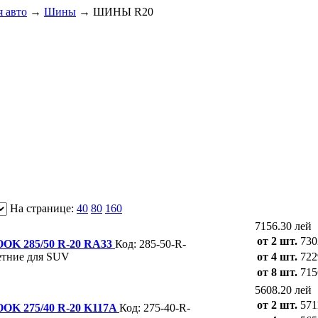
 авто
→
Шины
→
ШИНЫ R20
На странице:
40
80
160
7156.30 лей
от 2 шт.
730
 285/50 R-20 RA33
Код: 285-50-R-
тние для SUV
от 4 шт.
722
от 8 шт.
715
5608.20 лей
от 2 шт.
571
 275/40 R-20 K117A
Код: 275-40-R-