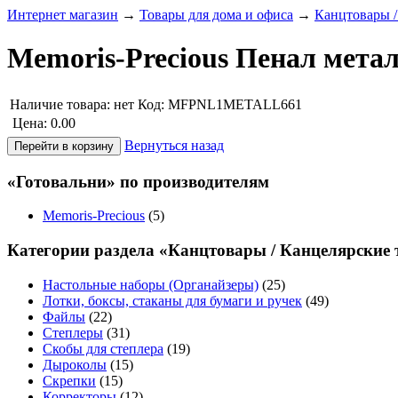
Интернет магазин
→
Товары для дома и офиса
→
Канцтовары /
Memoris-Precious Пенал метал
Наличие товара:
нет
Код: MFPNL1METALL661
Цена:
0.00
Вернуться назад
«Готовальни» по производителям
Memoris-Precious
(5)
Категории раздела «Канцтовары / Канцелярские
Настольные наборы (Органайзеры)
(25)
Лотки, боксы, стаканы для бумаги и ручек
(49)
Файлы
(22)
Степлеры
(31)
Скобы для степлера
(19)
Дыроколы
(15)
Скрепки
(15)
Корректоры
(12)