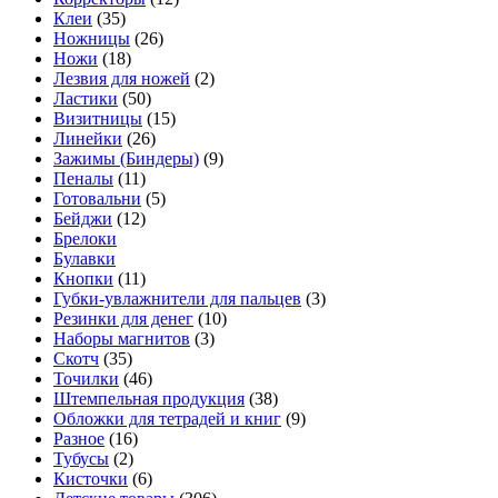
Клеи
(35)
Ножницы
(26)
Ножи
(18)
Лезвия для ножей
(2)
Ластики
(50)
Визитницы
(15)
Линейки
(26)
Зажимы (Биндеры)
(9)
Пеналы
(11)
Готовальни
(5)
Бейджи
(12)
Брелоки
Булавки
Кнопки
(11)
Губки-увлажнители для пальцев
(3)
Резинки для денег
(10)
Наборы магнитов
(3)
Скотч
(35)
Точилки
(46)
Штемпельная продукция
(38)
Обложки для тетрадей и книг
(9)
Разное
(16)
Тубусы
(2)
Кисточки
(6)