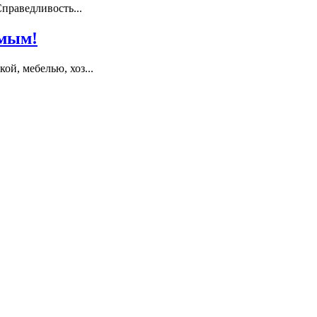
раведливость...
имым!
й, мебелью, хоз...