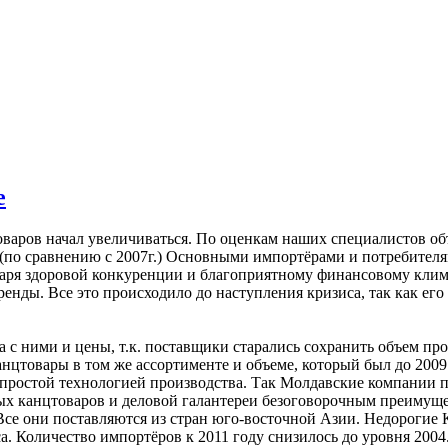
е
оваров начал увеличиваться. По оценкам наших специалистов объ
 (по сравнению с 2007г.) Основными импортёрами и потребител
аря здоровой конкуренции и благоприятному финансовому климат
енды. Все это происходило до наступления кризиса, так как ег
, а с ними и цены, т.к. поставщики старались сохранить объем 
цтовары в том же ассортименте и объеме, который был до 2009 
простой технологией производства. Так Молдавские компании 
ых канцтоваров и деловой галантереи безоговорочным преимуще
се они поставляются из стран юго-восточной Азии. Недорогие Ки
а. Количество импортёров к 2011 году снизилось до уровня 2004