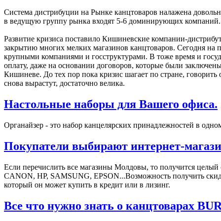
Система дистрибуции на Рынке канцтоваров налажена довольно
в ведущую группу рынка входят 5-6 доминирующих компаний.
Развитие кризиса поставило Кишиневские компании-дистрибуто
закрытию многих мелких магазинов канцтоваров. Сегодня на п
крупными компаниями и госструктурами. В тоже время и госуд
оплату, даже на основании договоров, которые были заключены
Кишиневе. До тех пор пока кризис шагает по стране, говорить 
снова вырастут, достаточно велика.
Настольные наборы для Вашего офиса.
Органайзер - это набор канцелярских принадлежностей в одном
Покупатели выбирают интернет-магази
Если перечислить все магазины Молдовы, то получится целый
СANON, HP, SAMSUNG, EPSON...Возможность получить скидки, 
который он может купить в кредит или в лизинг.
Все что нужно знать о канцтоварах B