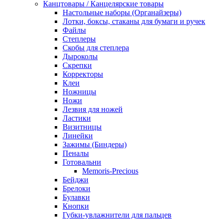
Канцтовары / Канцелярские товары
Настольные наборы (Органайзеры)
Лотки, боксы, стаканы для бумаги и ручек
Файлы
Степлеры
Скобы для степлера
Дыроколы
Скрепки
Корректоры
Клеи
Ножницы
Ножи
Лезвия для ножей
Ластики
Визитницы
Линейки
Зажимы (Биндеры)
Пеналы
Готовальни
Memoris-Precious
Бейджи
Брелоки
Булавки
Кнопки
Губки-увлажнители для пальцев