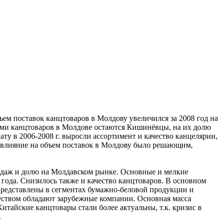
ем поставок канцтоваров в Молдову увеличился за 2008 год на
ями канцтоваров в Молдове остаются Кишинёвцы, на их долю
у в 2006-2008 г. выросли ассортимент и качество канцелярии,
о влияние на объем поставок в Молдову было решающим,
продаж и долю на Молдавском рынке. Основные и мелкие
года. Снизилось также и качество канцтоваров. В основном
представлены в сегментах бумажно-беловой продукции и
ством обладают зарубежные компании. Основная масса
тайские канцтовары стали более актуальны, т.к. кризис в
.