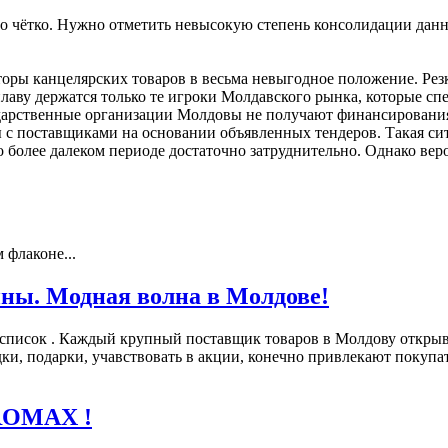
 чётко. Нужно отметить невысокую степень консолидации данног
ры канцелярских товаров в весьма невыгодное положение. Резк
лаву держатся только те игроки Молдавского рынка, которые с
арственные организации Молдовы не получают финансирования в
 с поставщиками на основании объявленных тендеров. Такая сит
о более далеком периоде достаточно затруднительно. Однако вер
 флаконе...
ны. Модная волна в Молдове!
 список . Каждый крупный поставщик товаров в Молдову открыв
подарки, учавствовать в акции, конечно привлекают покупател
UROMAX !