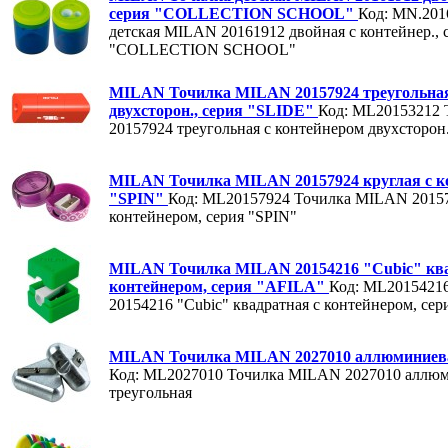
серия "COLLECTION SCHOOL"
Код: MN.201
детская MILAN 20161912 двойная с контейнер., 
"COLLECTION SCHOOL"
MILAN Точилка MILAN 20157924 треугольная
двухсторон., серия "SLIDE"
Код: ML20153212
20157924 треугольная с контейнером двухсторон
MILAN Точилка MILAN 20157924 круглая с ко
"SPIN"
Код: ML20157924
Точилка MILAN 20157
контейнером, серия "SPIN"
MILAN Точилка MILAN 20154216 "Cubic" ква
контейнером, серия "AFILA"
Код: ML2015421
20154216 "Cubic" квадратная с контейнером, се
MILAN Точилка MILAN 2027010 аллюминиева
Код: ML2027010
Точилка MILAN 2027010 аллю
треугольная