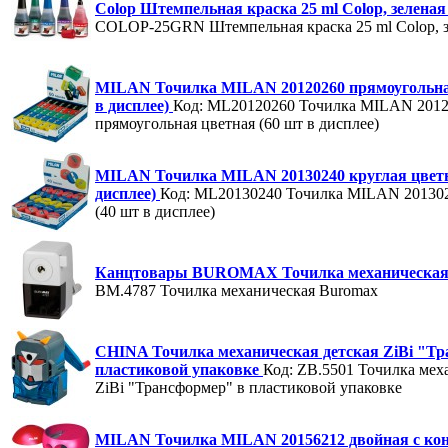
Colop Штемпельная краска 25 ml Colop, зеленая
COLOP-25GRN
Штемпельная краска 25 ml Colop, 
MILAN Точилка MILAN 20120260 прямоугольная
в дисплее)
Код: ML20120260
Точилка MILAN 2012
прямоугольная цветная (60 шт в дисплее)
MILAN Точилка MILAN 20130240 круглая цветн
дисплее)
Код: ML20130240
Точилка MILAN 201302
(40 шт в дисплее)
Канцтовары BUROMAX Точилка механическа
BM.4787
Точилка механическая Buromax
CHINA Точилка механическая детская ZiBi "Тр
пластиковой упаковке
Код: ZB.5501
Точилка меха
ZiBi "Трансформер" в пластиковой упаковке
MILAN Точилка MILAN 20156212 двойная с кон