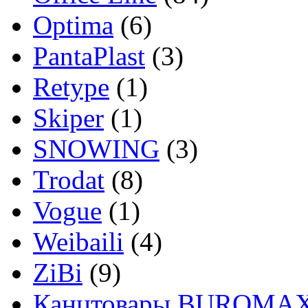
Optima
(6)
PantaPlast
(3)
Retype
(1)
Skiper
(1)
SNOWING
(3)
Trodat
(8)
Vogue
(1)
Weibaili
(4)
ZiBi
(9)
Канцтовары BUROMA