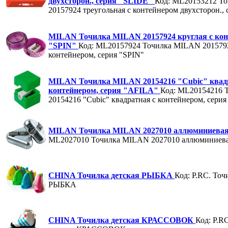
двухсторон., серия "SLIDE"
Код: ML20153212
То
20157924 треугольная с контейнером двухсторон.,
MILAN Точилка MILAN 20157924 круглая с кон
"SPIN"
Код: ML20157924
Точилка MILAN 2015792
контейнером, серия "SPIN"
MILAN Точилка MILAN 20154216 "Cubic" квад
контейнером, серия "AFILA"
Код: ML20154216
20154216 "Cubic" квадратная с контейнером, сери
MILAN Точилка MILAN 2027010 аллюминиевая
ML2027010
Точилка MILAN 2027010 аллюминиева
CHINA Точилка детская РЫБКА
Код: P.RC.
Точи
РЫБКА
CHINA Точилка детская КРАССОВОК
Код: P.R