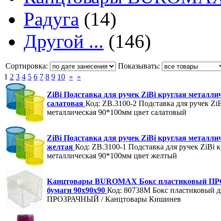
Радуга
(14)
Другой ...
(146)
Сортировка:
Показывать:
1
2
3
4
5
6
7
8
9
10
»
»
ZiBi Подставка для ручек ZiBi круглая металл
салатовая
Код: ZB.3100-2
Подставка для ручек ZiB
металлическая 90*100мм цвет салатовый
ZiBi Подставка для ручек ZiBi круглая металл
желтая
Код: ZB.3100-1
Подставка для ручек ZiBi к
металлическая 90*100мм цвет желтый
Канцтовары BUROMAX Бокс пластиковый П
бумаги 90х90х90
Код: 80738M
Бокс пластиковый д
ПРОЗРАЧНЫЙ / Канцтовары Кишинев