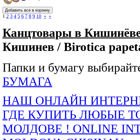
1
2
3
4
5
6
7
8
9
10
»
»
Канцтовары в Кишинёв
Кишинев / Birotica papet
Папки и бумагу выбирайте
БУМАГА
НАШ ОНЛАЙН ИНТЕРН
ГДЕ КУПИТЬ ЛЮБЫЕ Т
МОЛДОВЕ ! ONLINE IN