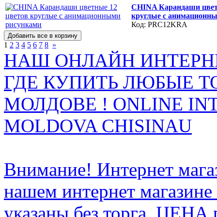
CHINA Карандаши цвет
круглые с анимационн
Код: PRC12KRA
1
2
3
4
5
6
7
8
»
НАШ ОНЛАЙН ИНТЕРН
ГДЕ КУПИТЬ ЛЮБЫЕ Т
МОЛДОВЕ ! ONLINE IN
MOLDOVA CHISINAU
Внимание! Интернет мага
нашем интернет магазине
указаны без торга. ЦЕНА