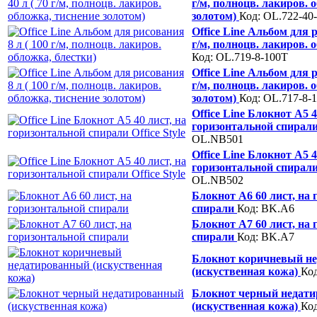
г/м, полноцв. лакиров. 
золотом)
Код: OL.722-40
Office Line Альбом для р
г/м, полноцв. лакиров. 
Код: OL.719-8-100T
Office Line Альбом для р
г/м, полноцв. лакиров. 
золотом)
Код: OL.717-8-
Office Line Блокнот A5 4
горизонтальной спирали 
OL.NB501
Office Line Блокнот A5 4
горизонтальной спирали 
OL.NB502
Блокнот A6 60 лист, на
спирали
Код: BK.A6
Блокнот A7 60 лист, на
спирали
Код: BK.A7
Блокнот коричневый н
(искуственная кожа)
Ко
Блокнот черный недат
(искуственная кожа)
Ко