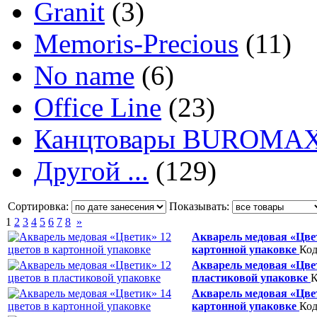
Granit
(3)
Memoris-Precious
(11)
No name
(6)
Office Line
(23)
Канцтовары BUROMA
Другой ...
(129)
Сортировка:
Показывать:
1
2
3
4
5
6
7
8
»
Акварель медовая «Цвет
картонной упаковке
Код
Акварель медовая «Цвет
пластиковой упаковке
К
Акварель медовая «Цвет
картонной упаковке
Код