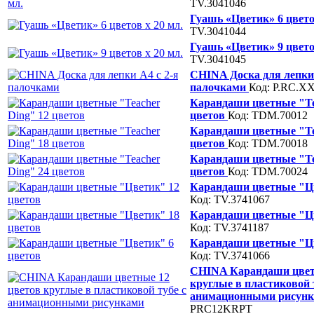
TV.3041046
Гуашь «Цветик» 6 цвето
TV.3041044
Гуашь «Цветик» 9 цвето
TV.3041045
CHINA Доска для лепки 
палочками
Код: P.RC.XX
Карандаши цветные "Te
цветов
Код: TDM.70012
Карандаши цветные "Te
цветов
Код: TDM.70018
Карандаши цветные "Te
цветов
Код: TDM.70024
Карандаши цветные "Цв
Код: TV.3741067
Карандаши цветные "Цв
Код: TV.3741187
Карандаши цветные "Цв
Код: TV.3741066
CHINA Карандаши цвет
круглые в пластиковой 
анимационными рисун
PRC12KRPT