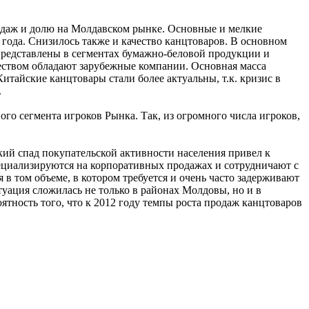
продаж и долю на Молдавском рынке. Основные и мелкие
года. Снизилось также и качество канцтоваров. В основном
представлены в сегментах бумажно-беловой продукции и
ством обладают зарубежные компании. Основная масса
тайские канцтовары стали более актуальны, т.к. кризис в
.
о сегмента игроков Рынка. Так, из огромного числа игроков,
ий спад покупательской активности населения привел к
пециализируются на корпоративных продажах и сотрудничают с
 том объеме, в котором требуется и очень часто задерживают
уация сложилась не только в районах Молдовы, но и в
оятность того, что к 2012 году темпы роста продаж канцтоваров