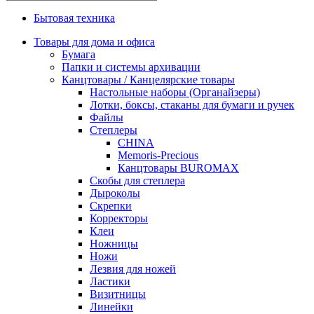
Бытовая техника
Товары для дома и офиса
Бумага
Папки и системы архивации
Канцтовары / Канцелярские товары
Настольные наборы (Органайзеры)
Лотки, боксы, стаканы для бумаги и ручек
Файлы
Степлеры
CHINA
Memoris-Precious
Канцтовары BUROMAX
Скобы для степлера
Дыроколы
Скрепки
Корректоры
Клеи
Ножницы
Ножи
Лезвия для ножей
Ластики
Визитницы
Линейки