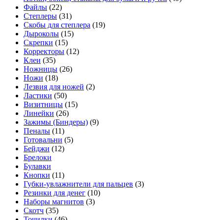
Файлы
(22)
Степлеры
(31)
Скобы для степлера
(19)
Дыроколы
(15)
Скрепки
(15)
Корректоры
(12)
Клеи
(35)
Ножницы
(26)
Ножи
(18)
Лезвия для ножей
(2)
Ластики
(50)
Визитницы
(15)
Линейки
(26)
Зажимы (Биндеры)
(9)
Пеналы
(11)
Готовальни
(5)
Бейджи
(12)
Брелоки
Булавки
Кнопки
(11)
Губки-увлажнители для пальцев
(3)
Резинки для денег
(10)
Наборы магнитов
(3)
Скотч
(35)
Точилки
(46)