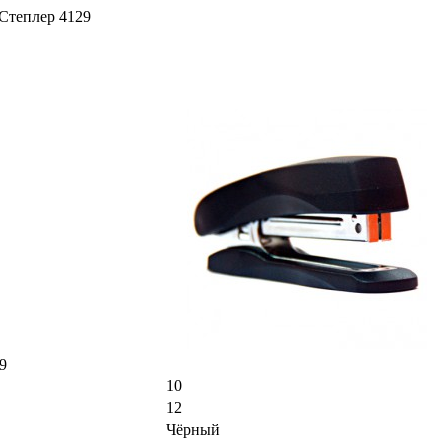
теплер 4129
9
10
12
Чёрный