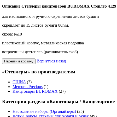
Описание Степлеры канцтоваров BUROMAX Степлер 4129
для настольного и ручного скрепления листов бумаги
скрепляет до 15 листов бумаги 80г/м.
скоба: №10
пластиковый корпус, металлическая подошва
встроенный дестеплер (расшиватель скоб)
Вернуться назад
«Степлеры» по производителям
CHINA
(3)
Memoris-Precious
(1)
Канцтовары BUROMAX
(27)
Категории раздела «Канцтовары / Канцелярские
Настольные наборы (Органайзеры)
(25)
Лотки, боксы, стаканы для бумаги и ручек
(49)