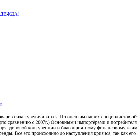
 ОДЕЖДА)
е
оваров начал увеличиваться. По оценкам наших специалистов объ
 (по сравнению с 2007г.) Основными импортёрами и потребител
аря здоровой конкуренции и благоприятному финансовому климат
енды. Все это происходило до наступления кризиса, так как ег