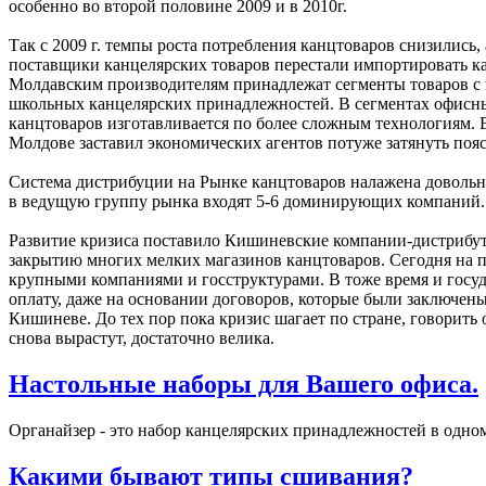
особенно во второй половине 2009 и в 2010г.
Так с 2009 г. темпы роста потребления канцтоваров снизились
поставщики канцелярских товаров перестали импортировать кан
Молдавским производителям принадлежат сегменты товаров с 
школьных канцелярских принадлежностей. В сегментах офисн
канцтоваров изготавливается по более сложным технологиям. В
Молдове заставил экономических агентов потуже затянуть пояс
Система дистрибуции на Рынке канцтоваров налажена довольно
в ведущую группу рынка входят 5-6 доминирующих компаний.
Развитие кризиса поставило Кишиневские компании-дистрибуто
закрытию многих мелких магазинов канцтоваров. Сегодня на п
крупными компаниями и госструктурами. В тоже время и госуд
оплату, даже на основании договоров, которые были заключены
Кишиневе. До тех пор пока кризис шагает по стране, говорить 
снова вырастут, достаточно велика.
Настольные наборы для Вашего офиса.
Органайзер - это набор канцелярских принадлежностей в одном
Какими бывают типы сшивания?