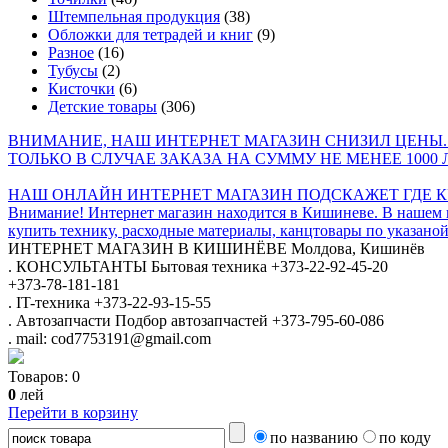
Штемпельная продукция
(38)
Обложки для тетрадей и книг
(9)
Разное
(16)
Тубусы
(2)
Кисточки
(6)
Детские товары
(306)
ВНИМАНИЕ, НАШ ИНТЕРНЕТ МАГАЗИН СНИЗИЛ ЦЕНЫ.
ТОЛЬКО В СЛУЧАЕ ЗАКАЗА НА СУММУ НЕ МЕНЕЕ 1000 
НАШ ОНЛАЙН ИНТЕРНЕТ МАГАЗИН ПОДСКАЖЕТ ГДЕ КУ
Внимание! Интернет магазин находится в Кишиневе. В нашем 
купить технику, расходные материалы, канцтовары по указаной
ИНТЕРНЕТ МАГАЗИН
В КИШИНЁВЕ
Молдова, Кишинёв
.
КОНСУЛЬТАНТЫ
Бытовая техника
+373-22-92-45-20
+373-78-181-181
.
IT-техника
+373-22-93-15-55
.
Автозапчасти
Подбор автозапчастей
+373-795-60-086
.
mail: cod7753191@gmail.com
Товаров:
0
0
лей
Перейти в корзину
по названию
по коду