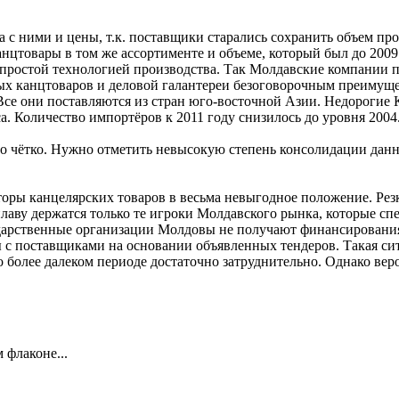
, а с ними и цены, т.к. поставщики старались сохранить объем 
цтовары в том же ассортименте и объеме, который был до 2009 
простой технологией производства. Так Молдавские компании 
ых канцтоваров и деловой галантереи безоговорочным преимуще
се они поставляются из стран юго-восточной Азии. Недорогие Ки
а. Количество импортёров к 2011 году снизилось до уровня 2004
 чётко. Нужно отметить невысокую степень консолидации данног
ры канцелярских товаров в весьма невыгодное положение. Резк
лаву держатся только те игроки Молдавского рынка, которые с
арственные организации Молдовы не получают финансирования в
 с поставщиками на основании объявленных тендеров. Такая сит
о более далеком периоде достаточно затруднительно. Однако вер
 флаконе...