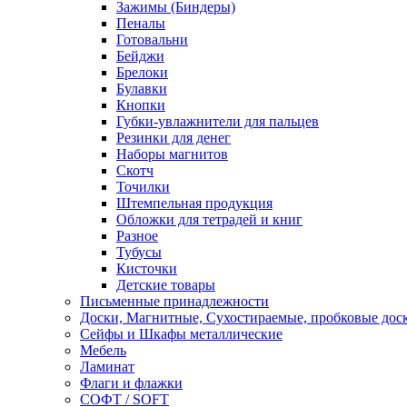
Зажимы (Биндеры)
Пеналы
Готовальни
Бейджи
Брелоки
Булавки
Кнопки
Губки-увлажнители для пальцев
Резинки для денег
Наборы магнитов
Скотч
Точилки
Штемпельная продукция
Обложки для тетрадей и книг
Разное
Тубусы
Кисточки
Детские товары
Письменные принадлежности
Доски, Магнитные, Сухостираемые, пробковые дос
Сейфы и Шкафы металлические
Мебель
Ламинат
Флаги и флажки
СОФТ / SOFT