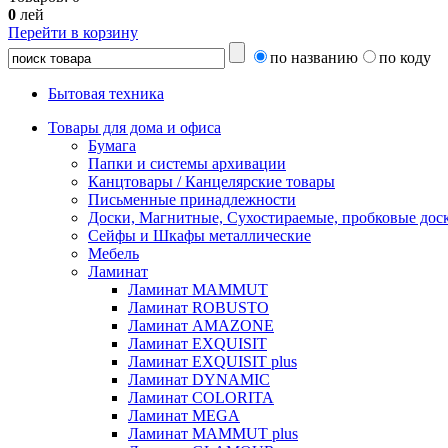
0
лей
Перейти в корзину
по названию
по коду
Бытовая техника
Товары для дома и офиса
Бумага
Папки и системы архивации
Канцтовары / Канцелярские товары
Письменные принадлежности
Доски, Магнитные, Сухостираемые, пробковые дос
Сейфы и Шкафы металлические
Мебель
Ламинат
Ламинат MAMMUT
Ламинат ROBUSTO
Ламинат AMAZONE
Ламинат EXQUISIT
Ламинат EXQUISIT plus
Ламинат DYNAMIC
Ламинат COLORITA
Ламинат MEGA
Ламинат MAMMUT plus