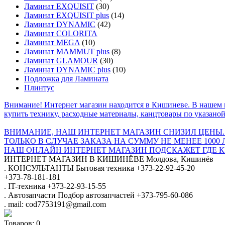
Ламинат EXQUISIT
(30)
Ламинат EXQUISIT plus
(14)
Ламинат DYNAMIC
(42)
Ламинат COLORITA
Ламинат MEGA
(10)
Ламинат MAMMUT plus
(8)
Ламинат GLAMOUR
(30)
Ламинат DYNAMIC plus
(10)
Подложка для Ламината
Плинтус
Внимание! Интернет магазин находится в Кишиневе. В нашем 
купить технику, расходные материалы, канцтовары по указаной
ВНИМАНИЕ, НАШ ИНТЕРНЕТ МАГАЗИН СНИЗИЛ ЦЕНЫ.
ТОЛЬКО В СЛУЧАЕ ЗАКАЗА НА СУММУ НЕ МЕНЕЕ 1000 
НАШ ОНЛАЙН ИНТЕРНЕТ МАГАЗИН ПОДСКАЖЕТ ГДЕ КУ
ИНТЕРНЕТ МАГАЗИН
В КИШИНЁВЕ
Молдова, Кишинёв
.
КОНСУЛЬТАНТЫ
Бытовая техника
+373-22-92-45-20
+373-78-181-181
.
IT-техника
+373-22-93-15-55
.
Автозапчасти
Подбор автозапчастей
+373-795-60-086
.
mail: cod7753191@gmail.com
Товаров:
0