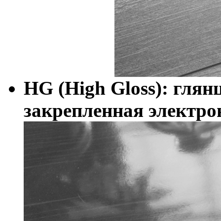
HG (High Gloss): глян
закрепленная электр