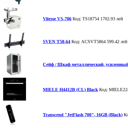
Vitesse VS-706
Код: TS18754
1702.93 лей
SVEN T58-64
Код: ACSVT5864
599.42 лей
Сейф / Шкаф металлический, усиленны
MIELE H4412B (CL) Black
Код: MIELE2
Transcend "JetFlash 700", 16GB (Black)
Ко