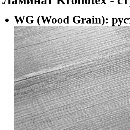
Ламинат Kronotex - с
WG (Wood Grain): рус