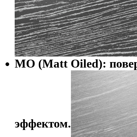
MO (Matt Oiled): пов
эффектом.