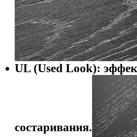
UL (Used Look): эффек
состаривания.