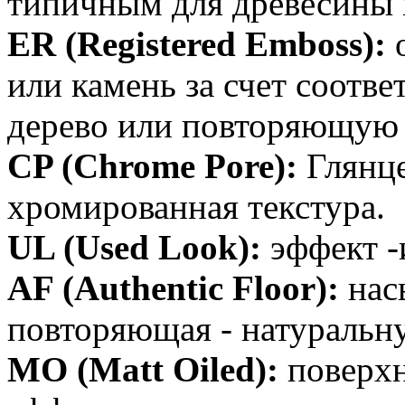
типичным для древесины 
ER (Registered Emboss):
о
или камень за счет соотве
дерево или повторяющую 
CP (Chrome Pore):
Глянце
хромированная текстура.
UL (Used Look):
эффект -
AF (Authentic Floor):
нас
повторяющая - натуральн
MO (Matt Oiled):
поверхн