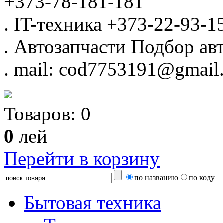
+373-78-181-181
.
IT-техника
+373-22-93-1
.
Автозапчасти
Подбор авт
.
mail: cod7753191@gmail
Товаров:
0
0
лей
Перейти в корзину
по названию
по коду
Бытовая техника