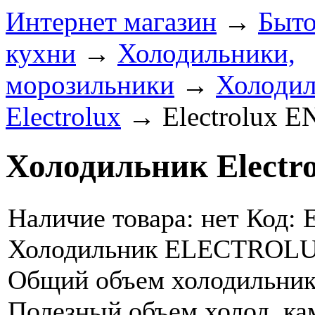
Интернет магазин
→
Быто
кухни
→
Холодильники,
морозильники
→
Холоди
Electrolux
→
Electrolux
Холодильник Elect
Наличие товара:
нет
Код: 
Холодильник ELECTROL
Общий объем холодильника
Полезный объем холод. кам