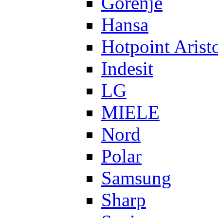
Gorenje
Hansa
Hotpoint Arist
Indesit
LG
MIELE
Nord
Polar
Samsung
Sharp