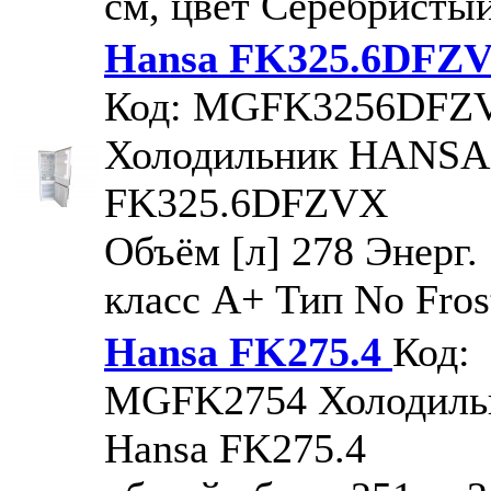
см, цвет Серебристы
Hansa FK325.6DFZ
Код: MGFK3256DFZ
Холодильник HANSA
FK325.6DFZVX
Объём [л] 278 Энерг.
класс A+ Тип No Fros
Hansa FK275.4
Код:
MGFK2754
Холодиль
Hansa FK275.4