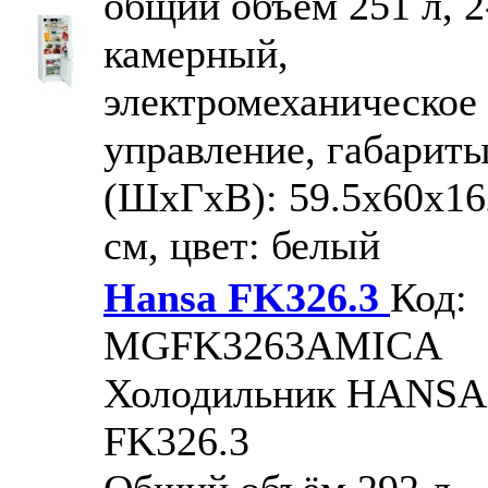
общий объем 251 л, 2
камерный,
электромеханическое
управление, габарит
(ШxГxВ): 59.5x60x16
см, цвет: белый
Hansa FK326.3
Код:
MGFK3263AMICA
Холодильник HANSA
FK326.3