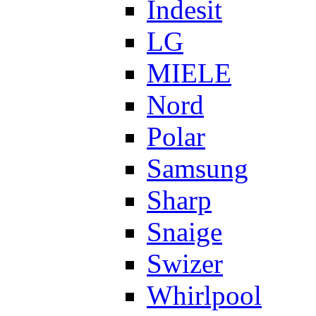
Indesit
LG
MIELE
Nord
Polar
Samsung
Sharp
Snaige
Swizer
Whirlpool