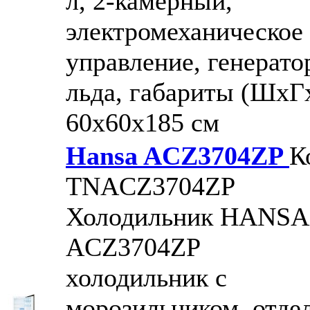
л, 2-камерный,
электромеханическое
управление, генерато
льда, габариты (ШxГ
60x60x185 см
Hansa ACZ3704ZP
К
TNACZ3704ZP
Холодильник HANSA
ACZ3704ZP
холодильник с
морозильником, отде