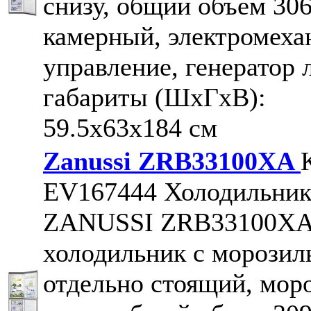
снизу, общий объем 306 
камерный, электромеха
управление, генератор 
габариты (ШxГxВ):
59.5x63x184 см
Zanussi ZRB33100XA
EV167444
Холодильни
ZANUSSI ZRB33100X
холодильник с морозил
отдельно стоящий, мор