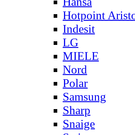
Hansa
Hotpoint Arist
Indesit
LG
MIELE
Nord
Polar
Samsung
Sharp
Snaige