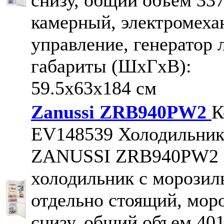
камерный, электромеха
управление, генератор 
габариты (ШxГxВ):
59.5x63x184 см
Zanussi ZRB940PW2
К
EV148539
Холодильни
ZANUSSI ZRB940PW2
холодильник с морозил
отдельно стоящий, мор
снизу, общий объем 401 