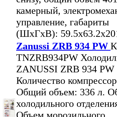
камерный, электромеха
управление, габариты
(ШxГxВ): 59.5x63.2x20
Zanussi ZRB 934 PW
К
TNZRB934PW
Холодил
ZANUSSI ZRB 934 PW
Количество компрессоро
Общий объем: 336 л. О
холодильного отделения
Объем морозильного