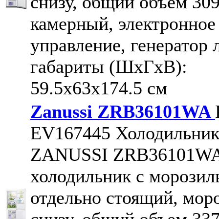
снизу, общий объем 309 
камерный, электронное
управление, генератор 
габариты (ШxГxВ):
59.5x63x174.5 см
Zanussi ZRB36101WA
EV167445
Холодильни
ZANUSSI ZRB36101W
холодильник с морозил
отдельно стоящий, мор
снизу, общий объем 337 