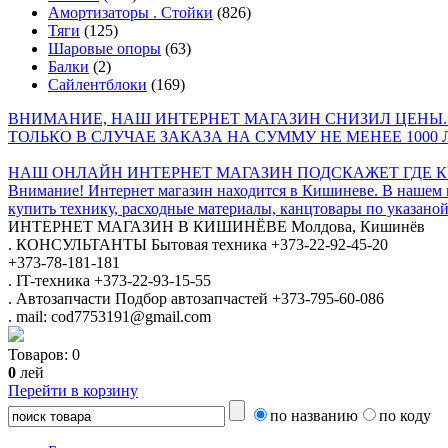
Амортизаторы . Стойки
(826)
Тяги
(125)
Шаровые опоры
(63)
Балки
(2)
Сайлентблоки
(169)
ВНИМАНИЕ, НАШ ИНТЕРНЕТ МАГАЗИН СНИЗИЛ ЦЕНЫ.
ТОЛЬКО В СЛУЧАЕ ЗАКАЗА НА СУММУ НЕ МЕНЕЕ 1000 
НАШ ОНЛАЙН ИНТЕРНЕТ МАГАЗИН ПОДСКАЖЕТ ГДЕ КУ
Внимание! Интернет магазин находится в Кишиневе. В нашем 
купить технику, расходные материалы, канцтовары по указаной
ИНТЕРНЕТ МАГАЗИН
В КИШИНЁВЕ
Молдова, Кишинёв
.
КОНСУЛЬТАНТЫ
Бытовая техника
+373-22-92-45-20
+373-78-181-181
.
IT-техника
+373-22-93-15-55
.
Автозапчасти
Подбор автозапчастей
+373-795-60-086
.
mail: cod7753191@gmail.com
Товаров:
0
0
лей
Перейти в корзину
по названию
по коду