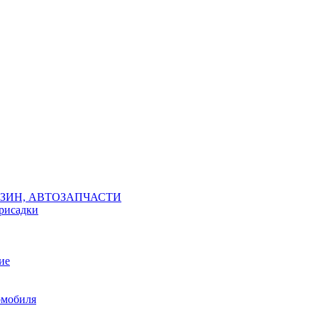
ЗИН, АВТОЗАПЧАСТИ
присадки
ие
омобиля