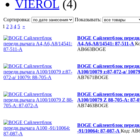
VIEROL
(4)
Сортировка:
Показывать:
1
2
3
4
5
»
BOGE Сайлентблок передн
А4,А6,А8/14541: 87-511-A
Ко
AB663BOGE
BOGE Сайлентблок передн
А100/10079 z:87-072-a/ 1007
AB7671BOGE
BOGE Сайлентблок передн
А100/10079 Z 88-705-A: 87-
AB7463BOGE
BOGE Сайлентблок передн
-91/10064: 87-087-A
Код: A