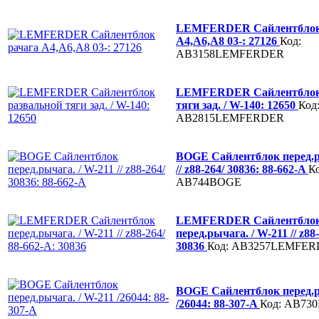
LEMFERDER Сайлентблок
A4,A6,A8 03-: 27126
Код:
AB3158LEMFERDER
LEMFERDER Сайлентблок 
тяги зад. / W-140: 12650
Код
AB2815LEMFERDER
BOGE Сайлентблок перед.р
// z88-264/ 30836: 88-662-A
Ко
AB744BOGE
LEMFERDER Сайлентбло
перед.рычага. / W-211 // z88
30836
Код: AB3257LEMFE
BOGE Сайлентблок перед.р
/26044: 88-307-A
Код: AB73