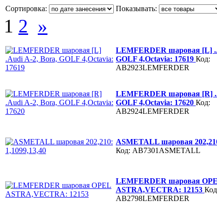
Сортировка:
Показывать:
1
2
»
LEMFERDER шаровая [L] .Au
GOLF 4,Octavia: 17619
Код:
AB2923LEMFERDER
LEMFERDER шаровая [R] .Au
GOLF 4,Octavia: 17620
Код:
AB2924LEMFERDER
ASMETALL шаровая 202,210:
Код: AB7301ASMETALL
LEMFERDER шаровая OP
ASTRA,VECTRA: 12153
Код
AB2798LEMFERDER