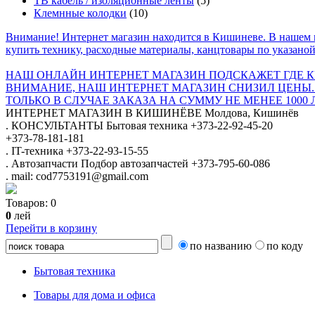
ТВ кабель / изоляционные ленты
(5)
Клемнные колодки
(10)
Внимание! Интернет магазин находится в Кишиневе. В нашем 
купить технику, расходные материалы, канцтовары по указаной
НАШ ОНЛАЙН ИНТЕРНЕТ МАГАЗИН ПОДСКАЖЕТ ГДЕ КУ
ВНИМАНИЕ, НАШ ИНТЕРНЕТ МАГАЗИН СНИЗИЛ ЦЕНЫ.
ТОЛЬКО В СЛУЧАЕ ЗАКАЗА НА СУММУ НЕ МЕНЕЕ 1000 
ИНТЕРНЕТ МАГАЗИН
В КИШИНЁВЕ
Молдова, Кишинёв
.
КОНСУЛЬТАНТЫ
Бытовая техника
+373-22-92-45-20
+373-78-181-181
.
IT-техника
+373-22-93-15-55
.
Автозапчасти
Подбор автозапчастей
+373-795-60-086
.
mail: cod7753191@gmail.com
Товаров:
0
0
лей
Перейти в корзину
по названию
по коду
Бытовая техника
Товары для дома и офиса