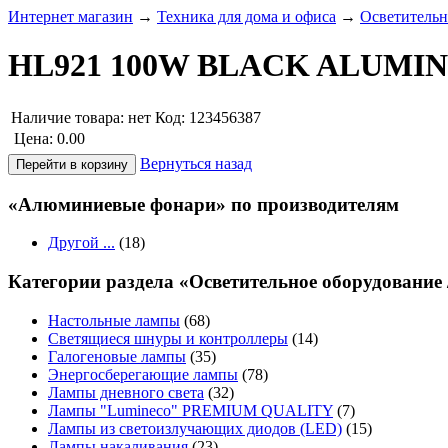
Интернет магазин
→
Техника для дома и офиса
→
Осветительн
HL921 100W BLACK ALUMI
Наличие товара:
нет
Код: 123456387
Цена:
0.00
Вернуться назад
«Алюминиевые фонари» по производителям
Другой ...
(18)
Категории раздела «Осветительное оборудование
Настольные лампы
(68)
Светящиеся шнуры и контроллеры
(14)
Галогеновые лампы
(35)
Энергосберегающие лампы
(78)
Лампы дневного света
(32)
Лампы "Lumineco" PREMIUM QUALITY
(7)
Лампы из светоизлучающих диодов (LED)
(15)
Лампы накаливания
(23)