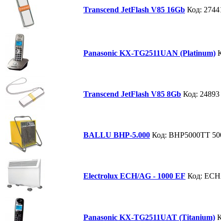
Transcend JetFlash V85 16Gb
Код: 2744
Panasonic KX-TG2511UAN (Platinum)
Transcend JetFlash V85 8Gb
Код: 24893
BALLU BHP-5.000
Код: BHP5000TT
50
Electrolux ECH/AG - 1000 EF
Код: EC
Panasonic KX-TG2511UAT (Titanium)
К