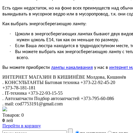
Есть один недостаток, но на фоне всех преимуществ над обы
выкидывать в мусорное ведро или в мусоропровод, т.к. они со
Как выбрать энергосберегающую лампу:
·
Цоколи в энергосберегающих лампах бывают двух видов: Е
нужен цоколь Е14, так как он меньше по размеру.
·
Если Ваша люстра находится в труднодоступном месте, 
·
Вы можете выбрать как энергосберегающую лампу с тепл
всего.
Вы можете приобрести
лампы накаливания
у нас в
интернет м
ИНТЕРНЕТ МАГАЗИН
В КИШИНЁВЕ
Молдова, Кишинёв
.
КОНСУЛЬТАНТЫ
Бытовая техника
+373-22-92-45-20
+373-78-181-181
.
IT-техника
+373-22-93-15-55
.
Автозапчасти
Подбор автозапчастей
+373-795-60-086
.
mail: cod7753191@gmail.com
Товаров:
0
0
лей
Перейти в корзину