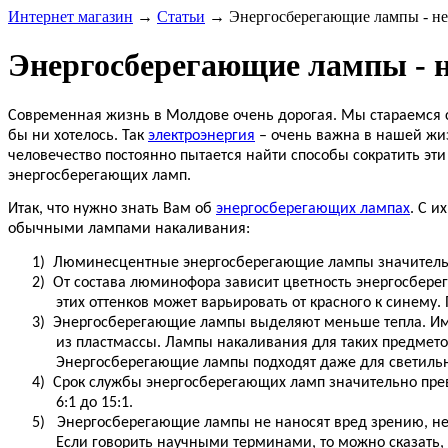
Интернет магазин
→
Статьи
→
Энергосберегающие лампы - н
Энергосберегающие лампы - 
Современная жизнь в Молдове очень дорогая. Мы стараемся сэ
бы ни хотелось. Так
электроэнергия
– очень важна в нашей жиз
человечество постоянно пытается найти способы сократить эти
энергосберегающих ламп.
Итак, что нужно знать Вам об
энергосберегающих лампах
. С 
обычными лампами накаливания:
1)
Люминесцентные энергосберегающие лампы значительн
2)
От состава люминофора зависит цветность энергосбере
этих оттенков может варьировать от красного к синему
3)
Энергосберегающие лампы выделяют меньше тепла. Имен
из пластмассы. Лампы накаливания для таких предметов
Энергосберегающие лампы подходят даже для светиль
4)
Срок службы энергосберегающих ламп значительно превы
6:1 до 15:1.
5)
Энергосберегающие лампы не наносят вред зрению, не у
Если говорить научными терминами, то можно сказать,