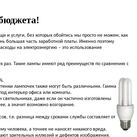
бюджета!
и и услуги, без которых обойтись мы просто не можем, как
ень большая часть заработной платы. Именно поэтому
расходы на электроэнергию – это использование
ех раз. Такие лампы имеют ряд преимуществ по сравнению с
%.
ттенки лампочек также могут быть различными. Гамма
 под интерьер офиса или комнаты.
 светильниках, даже если он частично изготовлены
ее, а значит возможно возгорание.
ов, т.е. разница между сроками службы составляет от
у человека, а точнее не наносят никакого вреда.
ывают зрительных иллюзий и дефектов изображения.