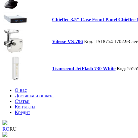
Chieftec 3.5" Case Front Panel Chieft
Vitesse VS-706
Код: TS18754
1702.93 ле
Transcend JetFlash 730 White
Код: 5555
О нас
Доставка и оплата
Статьи
Контакты
Кредит
RO
RU