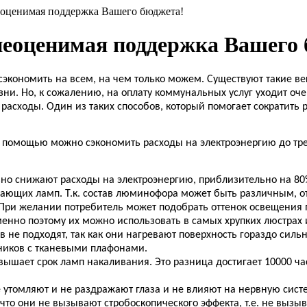
еоценимая поддержка Вашего бюджета!
неоценимая поддержка Вашего 
кономить на всем, на чем только можем. Существуют такие вещ
ни. Но, к сожалению, на оплату коммунальных услуг уходит оч
 расходы. Один из таких способов, который помогает сократить 
их помощью можно сэкономить расходы на электроэнергию до тр
о снижают расходы на электроэнергию, приблизительно на 80
гающих ламп. Т.к. состав люминофора может быть различным, о
. При желании потребитель может подобрать оттенок освещения
но поэтому их можно использовать в самых хрупких люстрах и
 не подходят, так как они нагревают поверхность гораздо сильн
ников с тканевыми плафонами.
шает срок ламп накаливания. Это разница достигает 10000 час
томляют и не раздражают глаза и не влияют на нервную систем
 что они не вызывают стробоскопического эффекта, т.е. не выз