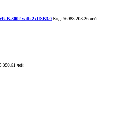
ec MUB-3002 with 2xUSB3.0
Код: 56988
208.26 лей
й
5
350.61 лей