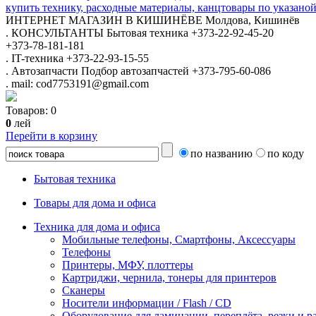
купить технику, расходные материалы, канцтовары по указаной
ИНТЕРНЕТ МАГАЗИН
В КИШИНЁВЕ
Молдова, Кишинёв
.
КОНСУЛЬТАНТЫ
Бытовая техника
+373-22-92-45-20
+373-78-181-181
.
IT-техника
+373-22-93-15-55
.
Автозапчасти
Подбор автозапчастей
+373-795-60-086
.
mail: cod7753191@gmail.com
Товаров:
0
0
лей
Перейти в корзину
по названию
по коду
Бытовая техника
Товары для дома и офиса
Техника для дома и офиса
Мобильные телефоны, Смартфоны, Аксессуары
Телефоны
Принтеры, МФУ, плоттеры
Картриджи, чернила, тонеры для принтеров
Сканеры
Носители информации / Flash / CD
Оборудование для ламинации, переплёта, резки и 