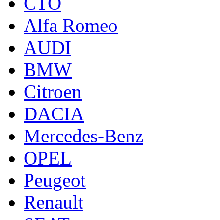
СТО
Alfa Romeo
AUDI
BMW
Citroen
DACIA
Mercedes-Benz
OPEL
Peugeot
Renault