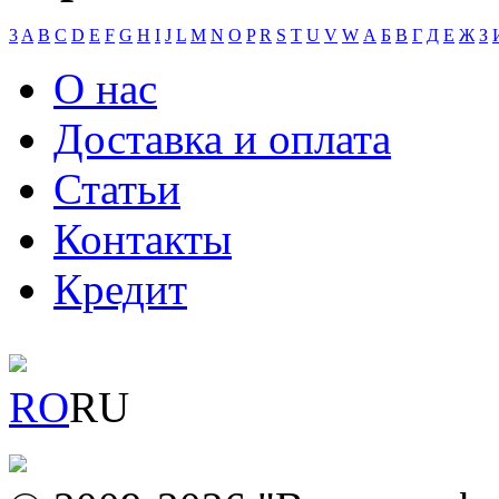
3
A
B
C
D
E
F
G
H
I
J
L
M
N
O
P
R
S
T
U
V
W
А
Б
В
Г
Д
Е
Ж
З
О нас
Доставка и оплата
Статьи
Контакты
Кредит
RO
RU