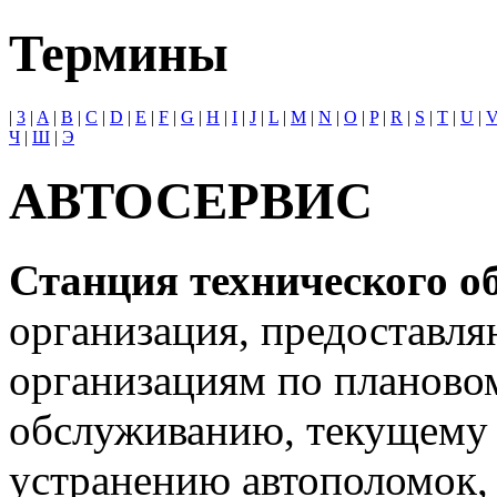
Термины
|
3
|
A
|
B
|
C
|
D
|
E
|
F
|
G
|
H
|
I
|
J
|
L
|
M
|
N
|
O
|
P
|
R
|
S
|
T
|
U
|
Ч
|
Ш
|
Э
АВТОСЕРВИС
Станция технического 
организация, предоставл
организациям по планово
обслуживанию, текущему 
устранению автополомок,