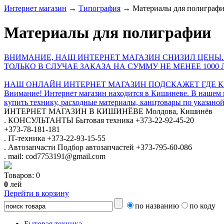
Интернет магазин
→
Типография
→
Материалы для полиграф
Материалы для полиграфии
ВНИМАНИЕ, НАШ ИНТЕРНЕТ МАГАЗИН СНИЗИЛ ЦЕНЫ.
ТОЛЬКО В СЛУЧАЕ ЗАКАЗА НА СУММУ НЕ МЕНЕЕ 1000 
НАШ ОНЛАЙН ИНТЕРНЕТ МАГАЗИН ПОДСКАЖЕТ ГДЕ КУ
Внимание! Интернет магазин находится в Кишиневе. В нашем 
купить технику, расходные материалы, канцтовары по указаной
ИНТЕРНЕТ МАГАЗИН
В КИШИНЁВЕ
Молдова, Кишинёв
.
КОНСУЛЬТАНТЫ
Бытовая техника
+373-22-92-45-20
+373-78-181-181
.
IT-техника
+373-22-93-15-55
.
Автозапчасти
Подбор автозапчастей
+373-795-60-086
.
mail: cod7753191@gmail.com
Товаров:
0
0
лей
Перейти в корзину
по названию
по коду
Бытовая техника