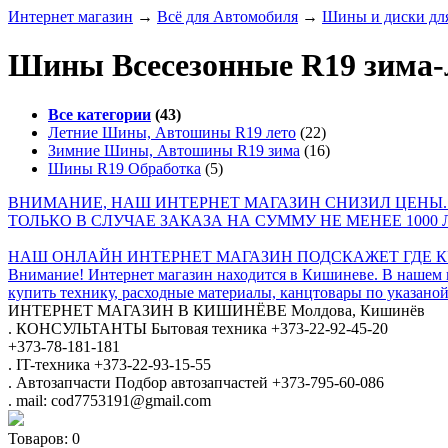
Интернет магазин
→
Всё для Автомобиля
→
Шины и диски для
Шины Всесезонные R19 зима-
Все категории
(43)
Летние Шины, Автошины R19 лето
(22)
Зимние Шины, Автошины R19 зима
(16)
Шины R19 Обработка
(5)
ВНИМАНИЕ, НАШ ИНТЕРНЕТ МАГАЗИН СНИЗИЛ ЦЕНЫ.
ТОЛЬКО В СЛУЧАЕ ЗАКАЗА НА СУММУ НЕ МЕНЕЕ 1000 
НАШ ОНЛАЙН ИНТЕРНЕТ МАГАЗИН ПОДСКАЖЕТ ГДЕ КУ
Внимание! Интернет магазин находится в Кишиневе. В нашем 
купить технику, расходные материалы, канцтовары по указаной
ИНТЕРНЕТ МАГАЗИН
В КИШИНЁВЕ
Молдова, Кишинёв
.
КОНСУЛЬТАНТЫ
Бытовая техника
+373-22-92-45-20
+373-78-181-181
.
IT-техника
+373-22-93-15-55
.
Автозапчасти
Подбор автозапчастей
+373-795-60-086
.
mail: cod7753191@gmail.com
Товаров:
0