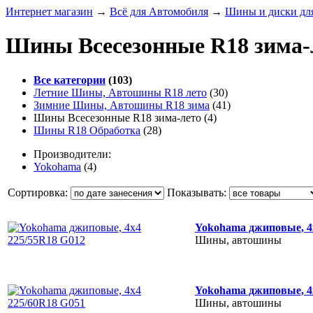
Интернет магазин
→
Всё для Автомобиля
→
Шины и диски для
Шины Всесезонные R18 зима-
Все категории
(103)
Летние Шины, Автошины R18 лето
(30)
Зимние Шины, Автошины R18 зима
(41)
Шины Всесезонные R18 зима-лето
(4)
Шины R18 Обработка
(28)
Производители:
Yokohama
(4)
Сортировка:
Показывать:
Yokohama джиповые, 4
Шины, автошины
Yokohama джиповые, 4
Шины, автошины