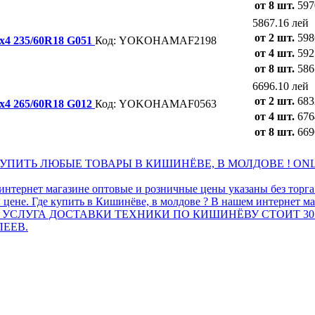
от 8 шт.
597
5867.16 лей
от 2 шт.
598
х4 235/60R18 G051
Код: YOKOHAMAF2198
от 4 шт.
592
от 8 шт.
586
6696.10 лей
от 2 шт.
683
х4 265/60R18 G012
Код: YOKOHAMAF0563
от 4 шт.
676
от 8 шт.
669
ПИТЬ ЛЮБЫЕ ТОВАРЫ В КИШИНЁВЕ, В МОЛДОВЕ ! ONL
интернет магазине оптовые и розничные цены указаны без торг
 цене. Где купить в Кишинёве, в молдове ? В нашем интернет ма
 УСЛУГА ДОСТАВКИ ТЕХНИКИ ПО КИШИНЁВУ СТОИТ 30
ЛЕЕВ.