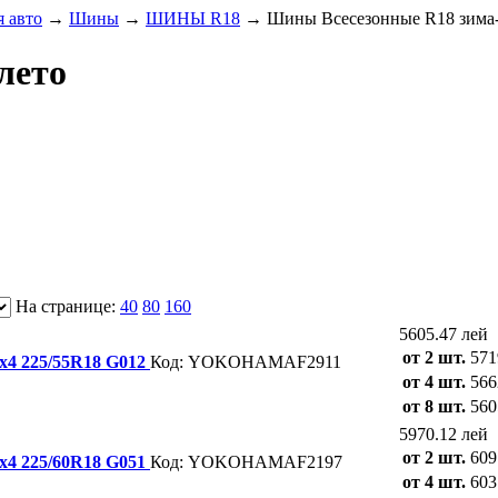
 авто
→
Шины
→
ШИНЫ R18
→
Шины Всесезонные R18 зима-
лето
На странице:
40
80
160
5605.47 лей
от 2 шт.
571
х4 225/55R18 G012
Код: YOKOHAMAF2911
от 4 шт.
566
от 8 шт.
560
5970.12 лей
от 2 шт.
609
х4 225/60R18 G051
Код: YOKOHAMAF2197
от 4 шт.
603