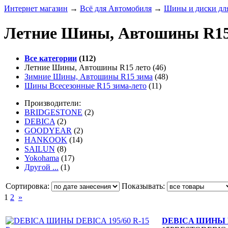
Интернет магазин
→
Всё для Автомобиля
→
Шины и диски для
Летние Шины, Автошины R15
Все категории
(112)
Летние Шины, Автошины R15 лето
(46)
Зимние Шины, Автошины R15 зима
(48)
Шины Всесезонные R15 зима-лето
(11)
Производители:
BRIDGESTONE
(2)
DEBICA
(2)
GOODYEAR
(2)
HANKOOK
(14)
SAILUN
(8)
Yokohama
(17)
Другой ...
(1)
Сортировка:
Показывать:
1
2
»
DEBICA ШИНЫ DE