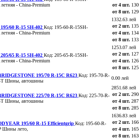
летняя - China-Premium
от 4 шт.
130
от 8 шт.
129
1332.63 лей
от 2 шт.
135
95/60 R-15 SH-402
Код: 195-60-R-15SH-
летняя - China-Premium
от 4 шт.
134
от 8 шт.
133
1253.07 лей
от 2 шт.
127
05/65 R-15 SH-402
Код: 205-65-R-15SH-
летняя - China-Premium
от 4 шт.
126
от 8 шт.
125
RIDGESTONE 195/70 R-15C R623
Код: 195-70-R-
0.00 лей
ST
Шины, автошины
2851.68 лей
от 2 шт.
290
RIDGESTONE 225/70 R-15C R623
Код: 225-70-R-
ST
Шины, автошины
от 4 шт.
287
от 8 шт.
285
1636.83 лей
от 2 шт.
166
AR 195/60 R-15 Efficientgrip
Код: 195-60-R-
P
Шины лето,
от 4 шт.
165
от 8 шт.
163