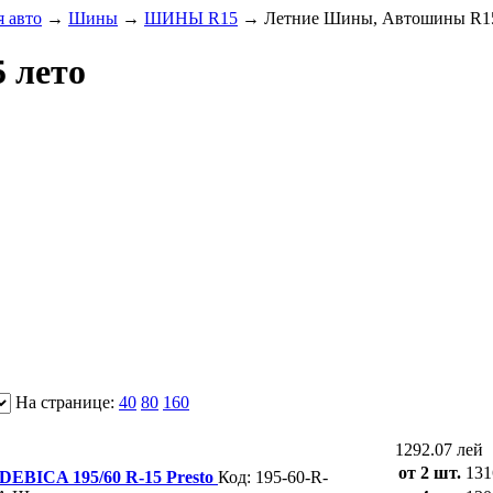
 авто
→
Шины
→
ШИНЫ R15
→
Летние Шины, Автошины R15
 лето
На странице:
40
80
160
1292.07 лей
от 2 шт.
131
BICA 195/60 R-15 Presto
Код: 195-60-R-