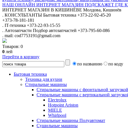
НАШ ОНЛАЙН ИНТЕРНЕТ МАГАЗИН ПОДСКАЖЕТ ГДЕ КУ
ИНТЕРНЕТ МАГАЗИН
В КИШИНЁВЕ
Молдова, Кишинёв
.
КОНСУЛЬТАНТЫ
Бытовая техника
+373-22-92-45-20
+373-78-181-181
.
IT-техника
+373-22-93-15-55
.
Автозапчасти
Подбор автозапчастей
+373-795-60-086
.
mail: cod7753191@gmail.com
Товаров:
0
0
лей
Перейти в корзину
по названию
по коду
Бытовая техника
Техника для кухни
Стиральные машины
Стиральные машины с фронтальной загрузко
Стиральные машины с вертикальной загрузко
Electrolux
Hotpoint Ariston
MIELE
Whirlpool
Стиральные машины Полуавтомат
Сушильные машины