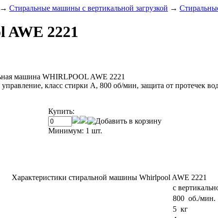
→
Стиральные машины с вертикальной загрузкой
→
Стиральны
l AWE 2221
ьная машина WHIRLPOOL AWE 2221
е управление, класс стирки A, 800 oб/мин, защита от протечек в
Купить:
Минимум: 1 шт.
Характеристики стиральной машины Whirlpool AWE 2221
с вертикальн
800 об./мин.
5 кг