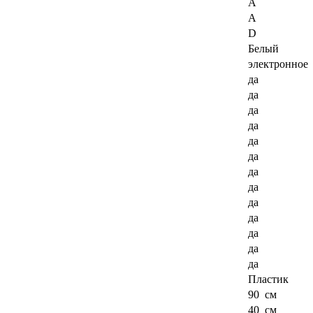
A
A
D
Белый
электронное
да
да
да
да
да
да
да
да
да
да
да
да
да
Пластик
90 см
40 см