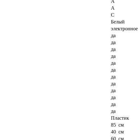
A
A
C
Белый
электронное
да
да
да
да
да
да
да
да
да
да
да
да
Пластик
85 см
40 см
60 см