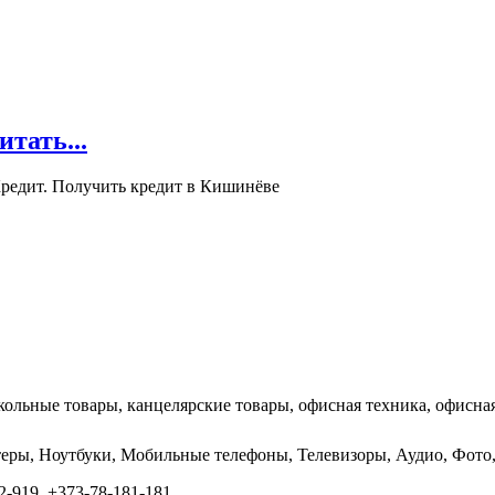
ать...
редит. Получить кредит в Кишинёве
кольные товары, канцелярские товары, офисная техника, офисная
ютеры, Ноутбуки, Мобильные телефоны, Телевизоры, Аудио, Фо
-919, +373-78-181-181