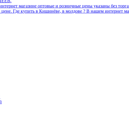
ЛЕЕВ.
интернет магазине оптовые и розничные цены указаны без торг
 цене. Где купить в Кишинёве, в молдове ? В нашем интернет ма
й
й