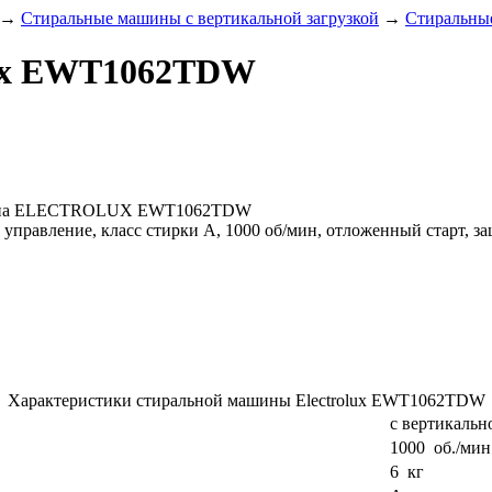
→
Стиральные машины с вертикальной загрузкой
→
Стиральные
lux EWT1062TDW
ина ELECTROLUX EWT1062TDW
е управление, класс стирки A, 1000 oб/мин, отложенный старт, з
Характеристики стиральной машины Electrolux EWT1062TDW
с вертикальн
1000 об./мин
6 кг