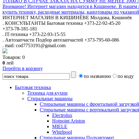
ТОЛЬКО В СЛУЧАЕ ЗАКАЗА НА СУММУ НЕ МЕНЕЕ 1000 
Внимание! Интернет магазин находится в Кишиневе. В нашем 
купить технику, расходные материалы, канцтовары по указаной
ИНТЕРНЕТ МАГАЗИН
В КИШИНЁВЕ
Молдова, Кишинёв
.
КОНСУЛЬТАНТЫ
Бытовая техника
+373-22-92-45-20
+373-78-181-181
.
IT-техника
+373-22-93-15-55
.
Автозапчасти
Подбор автозапчастей
+373-795-60-086
.
mail: cod7753191@gmail.com
Товаров:
0
0
лей
Перейти в корзину
по названию
по коду
Бытовая техника
Техника для кухни
Стиральные машины
Стиральные машины с фронтальной загрузко
Стиральные машины с вертикальной загрузко
Electrolux
Hotpoint Ariston
MIELE
Whirlpool
Стиральные машины Полуавтомат