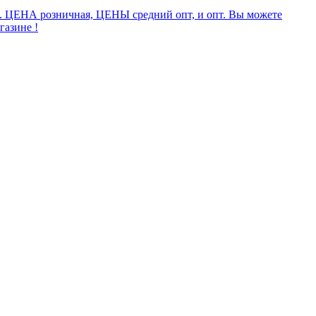
а. ЦЕНА розничная, ЦЕНЫ средний опт, и опт. Вы можете
газине !