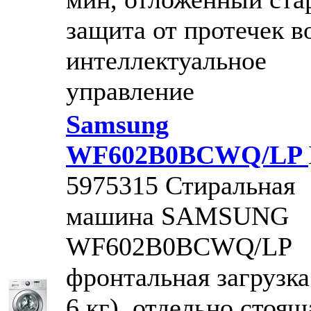
защита от протечек в
интеллектуальное
управление
Samsung
WF602B0BCWQ/LP
5975315
Стиральная
машина SAMSUNG
WF602B0BCWQ/LP
фронтальная загрузка
6 кг), отдельно стоящ