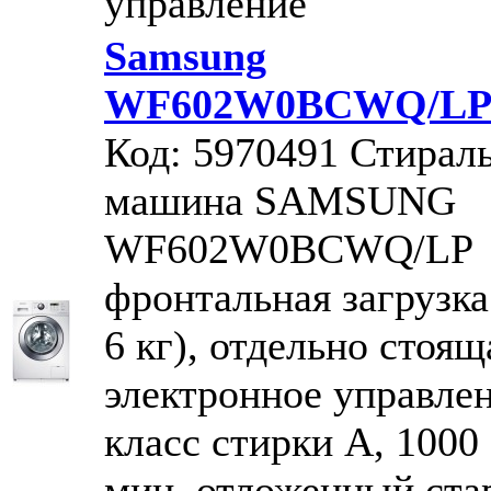
управление
Samsung
WF602W0BCWQ/L
Код: 5970491
Стирал
машина SAMSUNG
WF602W0BCWQ/LP
фронтальная загрузка
6 кг), отдельно стоящ
электронное управлен
класс стирки A, 1000 
мин, отложенный стар