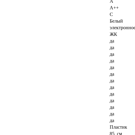
A
A++
C
Белый
электронно
ЖК
да
да
да
да
да
да
да
да
да
да
да
да
да
Пластик
85 см