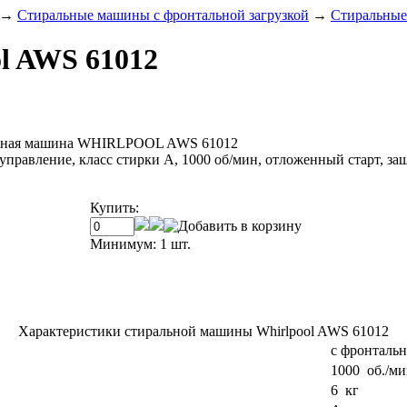
→
Стиральные машины с фронтальной загрузкой
→
Стиральные
l AWS 61012
ьная машина WHIRLPOOL AWS 61012
е управление, класс стирки A, 1000 oб/мин, отложенный старт, за
Купить:
Минимум: 1 шт.
Характеристики стиральной машины Whirlpool AWS 61012
с фронтальн
1000 об./ми
6 кг