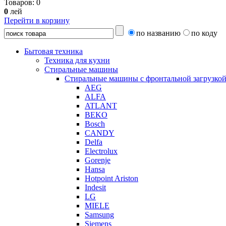
Товаров:
0
0
лей
Перейти в корзину
по названию
по коду
Бытовая техника
Техника для кухни
Стиральные машины
Стиральные машины с фронтальной загрузко
AEG
ALFA
ATLANT
BEKO
Bosch
CANDY
Delfa
Electrolux
Gorenje
Hansa
Hotpoint Ariston
Indesit
LG
MIELE
Samsung
Siemens