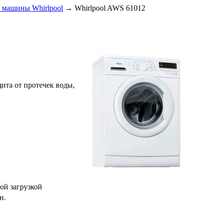
 машины Whirlpool
→
Whirlpool AWS 61012
щита от протечек воды,
ой загрузкой
н.