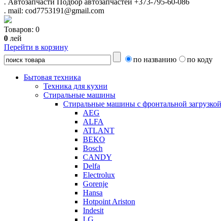
.
Автозапчасти
Подбор автозапчастей
+373-795-60-086
.
mail: cod7753191@gmail.com
Товаров:
0
0
лей
Перейти в корзину
по названию
по коду
Бытовая техника
Техника для кухни
Стиральные машины
Стиральные машины с фронтальной загрузко
AEG
ALFA
ATLANT
BEKO
Bosch
CANDY
Delfa
Electrolux
Gorenje
Hansa
Hotpoint Ariston
Indesit
LG