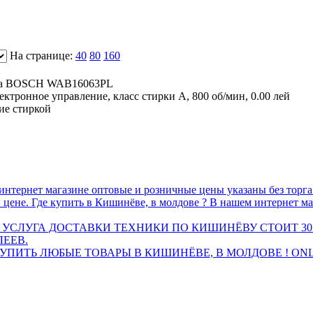
На странице:
40
80
160
на BOSCH WAB16063PL
электронное управление, класс стирки A, 800 oб/мин,
0.00 лей
ие стиркой
интернет магазине оптовые и розничные цены указаны без торг
 цене. Где купить в Кишинёве, в молдове ? В нашем интернет ма
 УСЛУГА ДОСТАВКИ ТЕХНИКИ ПО КИШИНЁВУ СТОИТ 30
ЛЕЕВ.
ПИТЬ ЛЮБЫЕ ТОВАРЫ В КИШИНЁВЕ, В МОЛДОВЕ ! ONL