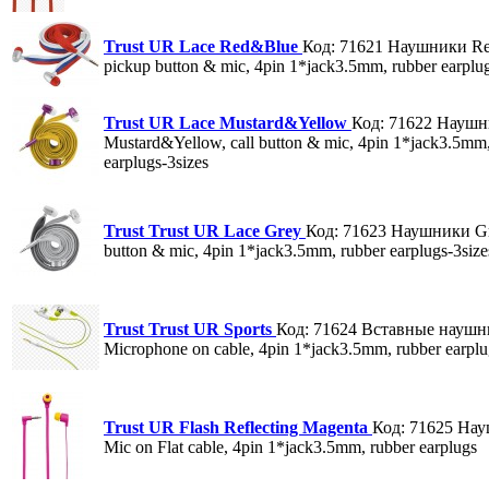
Trust UR Lace Red&Blue
Код: 71621
Наушники Red
pickup button & mic, 4pin 1*jack3.5mm, rubber earplug
Trust UR Lace Mustard&Yellow
Код: 71622
Наушн
Mustard&Yellow, call button & mic, 4pin 1*jack3.5mm,
earplugs-3sizes
Trust Trust UR Lace Grey
Код: 71623
Наушники Gre
button & mic, 4pin 1*jack3.5mm, rubber earplugs-3size
Trust Trust UR Sports
Код: 71624
Вставные наушн
Microphone on cable, 4pin 1*jack3.5mm, rubber earplu
Trust UR Flash Reflecting Magenta
Код: 71625
Нау
Mic on Flat cable, 4pin 1*jack3.5mm, rubber earplugs