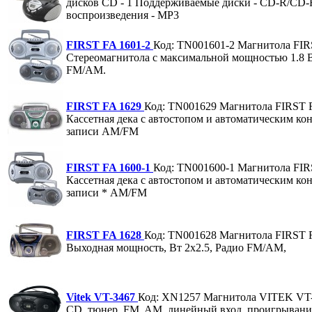
дисков CD - 1 Поддерживаемые диски - CD-R/C
воспроизведения - MP3
FIRST FA 1601-2
Код: TN001601-2
Магнитола FIR
Стереомагнитола с максимальной мощностью 1.8 
FM/AM.
FIRST FA 1629
Код: TN001629
Магнитола FIRST 
Кассетная дека с автостопом и автоматическим ко
записи АМ/FМ
FIRST FA 1600-1
Код: TN001600-1
Магнитола FIR
Кассетная дека с автостопом и автоматическим ко
записи * АМ/FМ
FIRST FA 1628
Код: TN001628
Магнитола FIRST 
Выходная мощность, Вт 2х2.5, Радио FM/AM,
Vitek VT-3467
Код: XN1257
Магнитола VITEK VT
CD, тюнер, FM, AM, линейный вход, проигрывани