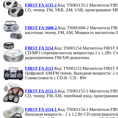
FIRST FA 1135-2
Код: TN001135-2
Магнитола FIR
CD, тюнер, FM, УКВ, AM, USB, проигрывание MP
FIRST FA 1600-2
Код: TN001600-2
Магнитола FIR
кассетная, тюнер, FM, AM, Мощность магнитолы 0
FIRST FA 1154
Код: TN001154
Магнитола FIRST F
CD/MP3 стереомагнитола мощностью 2 х 1.2Вт. Ст
радиоприемник FM/AM диапазоны
FIRST FA 1153
Код: TN001153
Магнитола FIRST F
Цифровой AM/FM тюнер. Выходная мощность: 2 х 
Совместимость с CD-R / CD - RW
FIRST FA 1152-3
Код: TN001152-3
Магнитола FIR
CD, тюнер, FM, AM, линейный вход, проигрывани
FIRST FA 1154-1
Код: TN001154-1
Магнитола FIR
Выходная мощность - 2 х 1,2 Вт CD-проигрывател