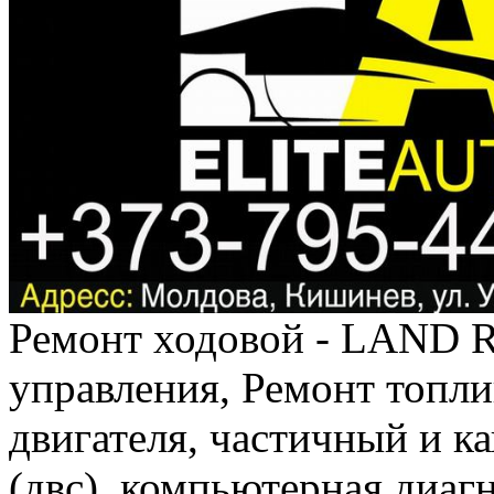
Ремонт ходовой - LAND ROVER, Ремонт рулевого управления, Ремонт топливной системы, рампы, Ремонт двигателя, частичный и капитальный, замена Двигателя (двс), компьютерная диагностика и ремонт коробок передач КПП, Ремонт тормозной системы, Ремонт системы охлаждения, ремонт системы зажигания, ремонт выхлопной системы, Замена масла, всех масел и жидкостей, Компьютерная диагностика LAND ROVER, полное сканирование всех систем, блоков управления двигателем и коробки передач, Замена масел и других технических жидкостей авто, Установка защиты картера LAND ROVER, Диагностика автомобилей, ходовой автомобилей, Диагностика двигателя, Компьютерная диагностика инжекторов, Компьютерная диагностика всех систем LAND ROVER, турбин, турбины, Деффектовка и ремонт турбины LAND ROVER, Диагностика подвески и тормозной системы, Компьютерная диагностика и сброс ошибок LAND ROVER перед покупкой, Диагностика LAND ROVER перед продажей, диагностика круиз-контроля, диагностика бортового компьютера, Замер компрессии, Замер давления масла, Замер давления в топливной системе, Диагностика состояния кузова перед покупкой, Сканирование и диагностика стуков и шумов работы двигателя и подвески, Ремонт подвесок LAND ROVER в Кишинёве, Замена амортизаторов и амортизационных стоек, Замена пружин подвески, Замена шаровых опор, Замена рычагов подвески, Замена сайлент - блоков, Замена и ремонт реактивных тяг LAND ROVER, Замена ступиц и ступичных подшипников, Замена втулок и стоек стабилизаторов, Замена опорных подшипников, Замена кронштейнов подвески, Ремонт двигателей автомобилей, Экспресс замена масел, чип тюннинг, Снятие/установка двигателя LAND ROVER, Капитальный ремонт двигателя LAND ROVER, Замена поршней и поршневых колец LAND ROVER, Замена маслосъемных колпачков, Замена и регулировка клапанов в двигателе LAND ROVER, Замена цепи ГРМ, Замена ремней ГРМ, Замена прокладок и сальников, Замена поддонов, Замена и ремонт масляных насосов, Замена опор двигателя и КПП, Установка защиты картера, Замена приводных ремней LAND ROVER, Чистка дроссельных заслонок LAND ROVER и инжекторов, Замена свечей, чистка дроссельной заслонки LAND ROVER, Замена фильтров - фильтра, Ремонт системы охлаждения двигателя LAND ROVER, Замена муфт и термостатов, Замена радиаторов и патрубков, Замена расширительных бачков, Замена охлаждающей жидкости LAND ROVER, Ремонт трансмиссий LAND ROVER, Замена сцепления, Ремонт привода сцепления, Замена КПП, Замена шруса, Замена сальников, пыльников, прокладок, Замена и ремонт карданных валов, Замена крестовин, Замена раздаточных коробок, Ремонт и замена редукторов, Замена рулевых наконечников LAND ROVER, Замена рулевых реек LAND ROVER, Замена пыльников рулевых реек, Замена рулевых тяг, Замена и ремонт рулевых редукторов и маятников, Замена шлангов и трубок ГУР, Замена насосов ГУР, Замена жидкости системы ГУР, Ремонт тормозной системы LAND ROVER, Замена тормозных колодок, Замена тормозных дисков, Замена тормозных барабанов, Ремонт и замена тормозных суппортов и цилиндров, Замена тормозных шлангов, Замена тормозных трубок, Прокачка тормозной системы LAND ROVER, Замена тормозной жидкости, Ремонт и замена усилителей тормозов, Ремонт стояночной тормозной системы, Изготовление (вальцовка) тормозных трубок, Замена датчиков и блоков ABS. Установка деталей кузова. Замена штатного освещения автомобиля, замена бампера, телевизора, крыльев, капота, лобовое стекло, замена панели радиатора, заменить радиаторы, замена балки под радиатор, передних, замена оконных стёкол, замена фары основной, установка фары заднего хода, противотуманок, фонарей указателей поворотов, установить или снять защиту двигателя, замка капота, установка усилителя бампера, установка дополнительных стоп-сигналов, замена лампы накаливания, замена лампочки, лампочек освещения салона, ламп головного света, доработка ламп габаритных огней, замена решёток, замена зеркал, подкрыльников, установка подкрылков автосервис Кишинёв, регулировка крышки багажника, инсталляция подкрыльников колёсных арок, регулировка освещения, замена корпуса термостата, установить стекло, установить форточку, установка порогов, накладок, сменить топливный бак автомобиля, молдингов, бампера заднего, крыла, двери, установка молдингов клипсами - автосервис Кишинёв, как снять внутреннюю обшивку салона, как снять ручку, снять уплотнитель двери, регулировать люк, заменить моторчик стеклоподъёмника, установка стеклоподъёмников. Замена группы деталей передачи силы для автомобилей. Замена детали главной передачи и другие работы по ремонту - автосервис LAND ROVER в Кишиневе . Доработка продольных валов, дисковых шарниров, регулировка дифференциалов, замена масла в дифференциале, дефектовка, диагностика и ремонт ступенчатых - РУЧНЫХ КОРОБОК передач, дефектовка, компьютерная диагностика, частичный и капитальный ремонт коробок передач, замена прокладок, сцепления, дисков сцепления, подшипников коробки передач, замена старых подшипников системы включения передачи, снять и поставить главный цилиндр сцепления, замена рабочего цилиндра сцепления, втулок, вилок, выжимных подшипников, замена сцепления, корзин сцепления, установка комплектов сцепления автомобиля, диагностика и регулировка сцепления, компьютерная диагнос