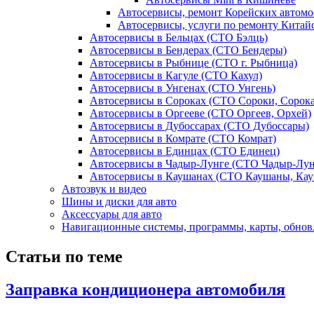
Автосервисы, ремонт Корейских автом
Автосервисы, услуги по ремонту Китай
Автосервисы в Бельцах (СТО Бэлць)
Автосервисы в Бендерах (СТО Бендеры)
Автосервисы в Рыбнице (СТО г. Рыбница)
Автосервисы в Кагуле (СТО Кахул)
Автосервисы в Унгенах (СТО Унгень)
Автосервисы в Сороках (СТО Сороки, Сорока
Автосервисы в Оргееве (СТО Оргеев, Орхей)
Автосервисы в Дубоссарах (СТО Дубоссары)
Автосервисы в Комрате (СТО Комрат)
Автосервисы в Единцах (СТО Единец)
Автосервисы в Чадыр-Лунге (СТО Чадыр-Лун
Автосервисы в Каушанах (СТО Каушаны, Кау
Автозвук и видео
Шины и диски для авто
Аксесcуары для авто
Навигационные системы, программы, карты, обнов
Статьи по теме
Заправка кондиционера автомобиля