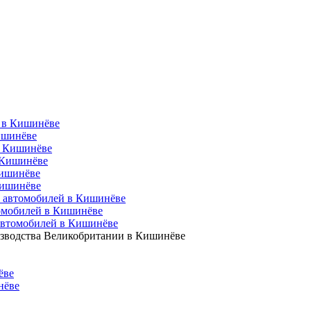
о в Кишинёве
ишинёве
в Кишинёве
 Кишинёве
Кишинёве
Кишинёве
 автомобилей в Кишинёве
омобилей в Кишинёве
автомобилей в Кишинёве
изводства Великобритании в Кишинёве
ёве
нёве