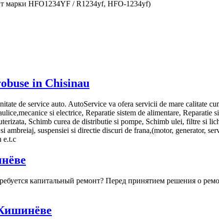
т марки HFO1234YF / R1234yf, HFO-1234yf)
robuse in Chisinau
nitate de service auto. AutoService va ofera servicii de mare calitate cu
ulice,mecanice si electrice, Reparatie sistem de alimentare, Reparatie si
rizata, Schimb curea de distributie si pompe, Schimb ulei, filtre si l
ambreiaj, suspensiei si directie discuri de frana,(motor, generator, serv
 e.t.c
инёве
требуется капитальный ремонт? Перед принятием решения о ремо
 Кишинёве