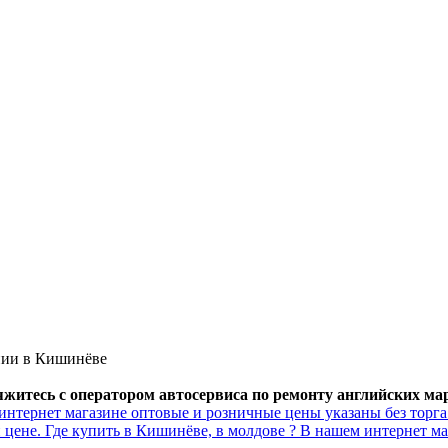
нии в Кишинёве
итесь с оператором автосервиса по ремонту английских маро
интернет магазине оптовые и розничные цены указаны без торг
 цене. Где купить в Кишинёве, в молдове ? В нашем интернет ма