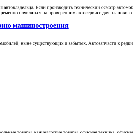
ля автовладельца. Если производить технический осмотр автомо
временно появляться на проверенном автосервисе для планового
орию машиностроения
омобилей, ныне существующих и забытых. Автозапчасти к редк
кольные товары, канцелярские товары, офисная техника, офисная