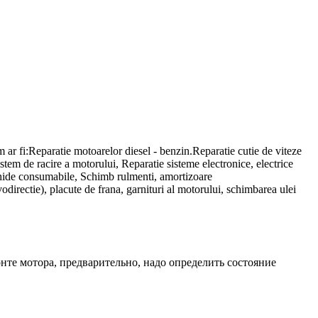
m ar fi:Reparatie motoarelor diesel - benzin.Reparatie cutie de viteze
stem de racire a motorului, Reparatie sisteme electronice, electrice
ichide consumabile, Schimb rulmenti, amortizoare
odirectie), placute de frana, garnituri al motorului, schimbarea ulei
нте мотора, предварительно, надо определить состояние