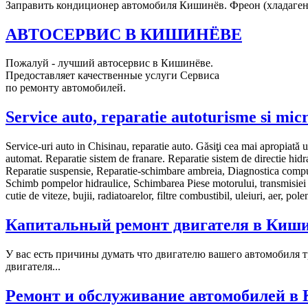
Заправить кондиционер автомобиля Кишинёв. Фреон (хладаген
АВТОСЕРВИС В КИШИНЁВЕ
Пожалуй - лучший автосервис в Кишинёве.
Предоставляет качественные услуги Сервиса
по ремонту автомобилей.
Service auto, reparatie autoturisme si mic
Service-uri auto in Chisinau, reparatie auto. Găsiţi cea mai apropiată u
automat. Reparatie sistem de franare. Reparatie sistem de directie hidra
Reparatie suspensie, Reparatie-schimbare ambreia, Diagnostica compute
Schimb pompelor hidraulice, Schimbarea Piese motorului, transmisiei si 
cutie de viteze, bujii, radiatoarelor, filtre combustibil, uleiuri, aer, polen
Капитальный ремонт двигателя в Киш
У вас есть причины думать что двигателю вашего автомобиля 
двигателя...
Ремонт и обслуживание автомобилей в