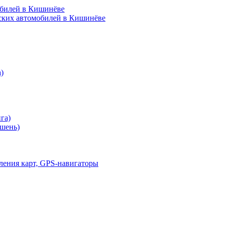
обилей в Кишинёве
ских автомобилей в Кишинёве
)
га)
шень)
ления карт, GPS-навигаторы