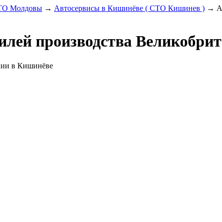
СТО Молдовы
→
Автосервисы в Кишинёве ( СТО Кишинев )
→
А
илей производства Великобри
нии в Кишинёве