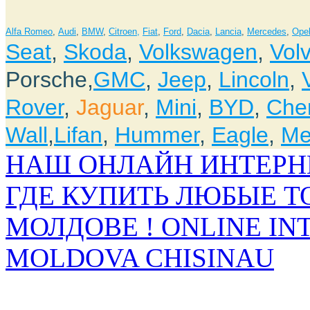
Alfa Romeo
,
Audi
,
BMW
,
Citroen,
Fiat
,
Ford
,
Dacia
,
Lancia
,
Mercedes
,
Ope
Seat
,
Skoda
,
Volkswagen
,
Vol
Porsche,
GMC
,
Jeep
,
Lincoln
,
Rover
,
Jaguar
,
Mini
,
BYD
,
Che
Wall
,
Lifan
,
Hummer
,
Eagle
,
Me
НАШ ОНЛАЙН ИНТЕРН
ГДЕ КУПИТЬ ЛЮБЫЕ Т
МОЛДОВЕ ! ONLINE IN
MOLDOVA CHISINAU