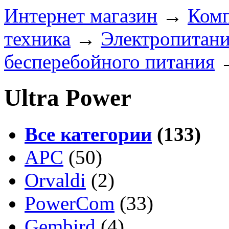
Интернет магазин
→
Ком
техника
→
Электропитан
бесперебойного питания
Ultra Power
Все категории
(133)
APC
(50)
Orvaldi
(2)
PowerCom
(33)
Gembird
(4)