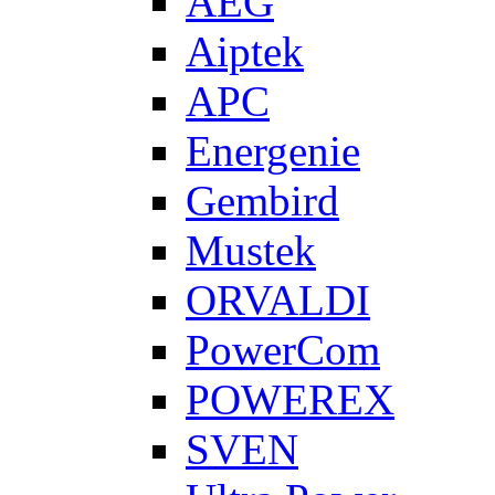
AEG
Aiptek
APC
Energenie
Gembird
Mustek
ORVALDI
PowerCom
POWEREX
SVEN