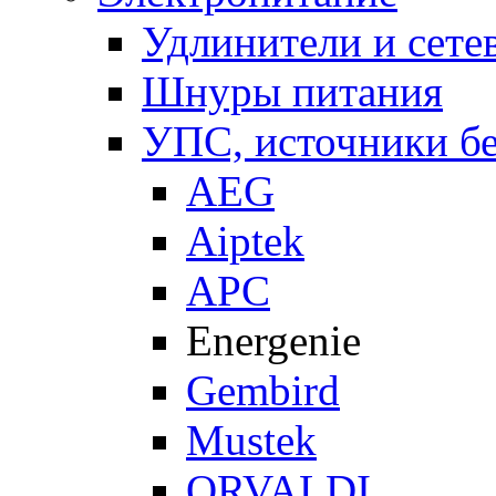
Удлинители и сете
Шнуры питания
УПС, источники б
AEG
Aiptek
APC
Energenie
Gembird
Mustek
ORVALDI