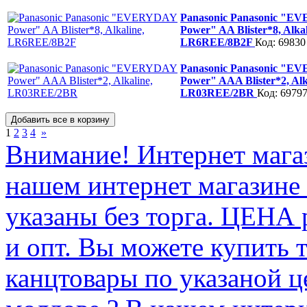
Panasonic Panasonic "
Power" AA Blister*8, Alkal
LR6REE/8B2F
Код: 69830
Panasonic Panasonic "
Power" AAA Blister*2, Alk
LR03REE/2BR
Код: 6979
1
2
3
4
»
Внимание! Интернет мага
нашем интернет магазине
указаны без торга. ЦЕНА
и опт. Вы можете купить 
канцтовары по указаной ц