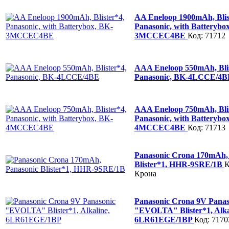
AA Eneloop 1900mAh, Blis
Panasonic, with Batterybo
3MCCEC4BE
Код: 71712
AAA Eneloop 550mAh, Blis
Panasonic, BK-4LCCE/4
AAA Eneloop 750mAh, Blis
Panasonic, with Batterybo
4MCCEC4BE
Код: 71713
Panasonic Crona 170mAh,
Blister*1, HHR-9SRE/1B
К
Крона
Panasonic Crona 9V Panas
"EVOLTA" Blister*1, Alka
6LR61EGE/1BP
Код: 7170