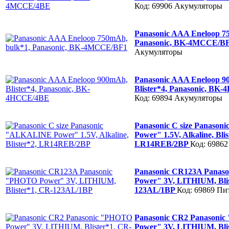
Код: 69906
Акумуляторы
Panasonic AAA Eneloop 7
Panasonic, BK-4MCCE/B
Акумуляторы
Panasonic AAA Eneloop 9
Blister*4, Panasonic, BK
Код: 69894
Акумуляторы
Panasonic C size Panaso
Power" 1.5V, Alkaline, Blis
LR14REB/2BP
Код: 69862
Panasonic CR123A Panas
Power" 3V, LITHIUM, Blis
123AL/1BP
Код: 69869
Пи
Panasonic CR2 Panasoni
Power" 3V, LITHIUM, Blis