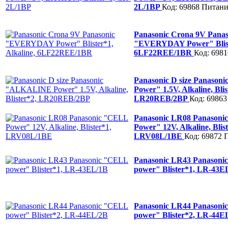
2L/1BP
Код: 69868
Питани
Panasonic Crona 9V Panas
"EVERYDAY Power" Bliste
6LF22REE/1BR
Код: 6981
Panasonic D size Panaso
Power" 1.5V, Alkaline, Blis
LR20REB/2BP
Код: 69863
Panasonic LR08 Panason
Power" 12V, Alkaline, Blist
LRV08L/1BE
Код: 69872
Panasonic LR43 Panason
power" Blister*1, LR-43
Panasonic LR44 Panason
power" Blister*2, LR-44