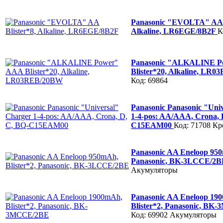
Panasonic "EVOLTA" AA B
Alkaline, LR6EGE/8B2F
К
Panasonic "ALKALINE 
Blister*20, Alkaline, LR
Код: 69864
Panasonic Panasonic "Uni
1-4-pos: AA/AAA, Crona, 
C15EAM00
Код: 71708
Кр
Panasonic AA Eneloop 950
Panasonic, BK-3LCCE/2
Акумуляторы
Panasonic AA Eneloop 19
Blister*2, Panasonic, B
Код: 69902
Акумуляторы