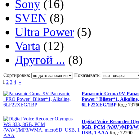
Sony
(16)
SVEN
(8)
Ultra Power
(5)
Varta
(12)
Другой ...
(8)
Сортировка:
Показывать:
1
2
3
4
»
Panasonic Crona 9V Pana
Power" Blister*1, Alkaline,
6LF22XEG/1BP
Код: 7376
Digital Voice Recorder Ol
8GB, PCM (WAV)/MP3/W
USB, 1 AAA
Код: 72290