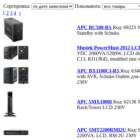
Сортировка:
Показывать:
1
2
3
4
»
APC BC500-RS
Код: 69223
Standby with Schuko
Mustek PowerMust 2012 L
УПС 2000VA/1200W, LCD disp
C13, RJ11/R45, modified sine 
APC BX1100CI-RS
Код: 634
with AVR, Schuko Outlets для
230V
APC SMX1000I
Код: 62138
Rack/Tower LCD 230V
APC SMT2200RMI2U
Код: 
2200VA, LCD, RM 2U 230V