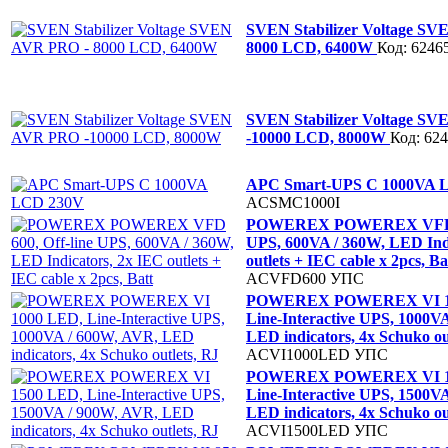
SVEN Stabilizer Voltage S
8000 LCD, 6400W
Код: 6246
SVEN Stabilizer Voltage S
-10000 LCD, 8000W
Код: 62
APC Smart-UPS C 1000VA 
ACSMC1000I
POWEREX POWEREX VFD 60
UPS, 600VA / 360W, LED Ind
outlets + IEC cable x 2pcs, B
ACVFD600
УПС
POWEREX POWEREX VI 1
Line-Interactive UPS, 1000V
LED indicators, 4x Schuko ou
ACVI1000LED
УПС
POWEREX POWEREX VI 1
Line-Interactive UPS, 1500V
LED indicators, 4x Schuko ou
ACVI1500LED
УПС