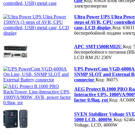
case
Код: 63628
Блок беспер
электроэнергии
Ultra Power UPS Ultra Powe
steps of AVR, CPU controlled
case, LCD display
Код: 63631
бесперебойной подачи элект
APC SMT1500RMI2U
Код: 
бесперебойного питания (И
LCD RM 2U 230V
UPS PowerCom VGD-6000A 
SNMP SLOT and External Ba
connector
Код: 36075
AEG Protect B.1000 PRO Rac
Interactive UPS, 1000VA/90
factor 0.9lag, rot
Код: AC600
SVEN Stabilizer Voltage S
5000 LCD, 4000W
Код: 6246
Voltage, LCD, 4000W