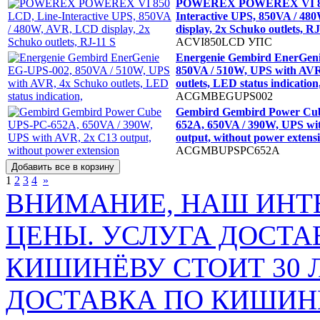
POWEREX POWEREX VI 85
Interactive UPS, 850VA / 4
display, 2x Schuko outlets, R
ACVI850LCD
УПС
Energenie Gembird EnerGen
850VA / 510W, UPS with AVR
outlets, LED status indication
ACGMBEGUPS002
Gembird Gembird Power Cu
652A, 650VA / 390W, UPS wi
output, without power extens
ACGMBUPSPC652A
1
2
3
4
»
ВНИМАНИЕ, НАШ ИНТ
ЦЕНЫ. УСЛУГА ДОСТА
КИШИНЁВУ СТОИТ 30 
ДОСТАВКА ПО КИШИНЁ