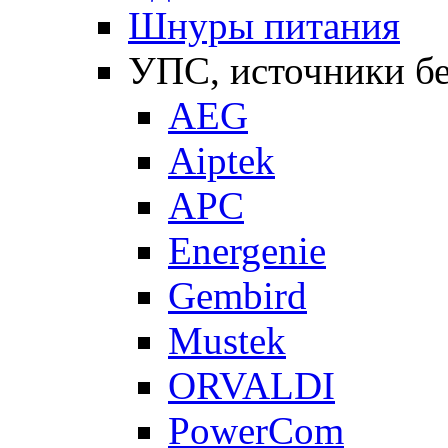
Шнуры питания
УПС, источники б
AEG
Aiptek
APC
Energenie
Gembird
Mustek
ORVALDI
PowerCom