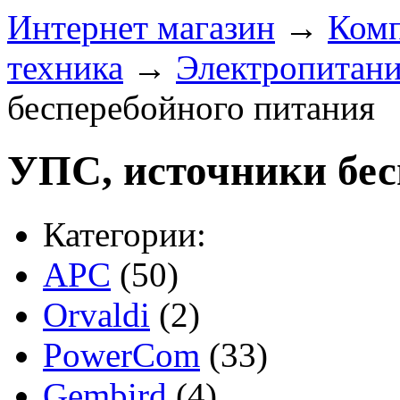
Интернет магазин
→
Ком
техника
→
Электропитан
бесперебойного питания
УПС, источники бес
Категории:
APC
(50)
Orvaldi
(2)
PowerCom
(33)
Gembird
(4)