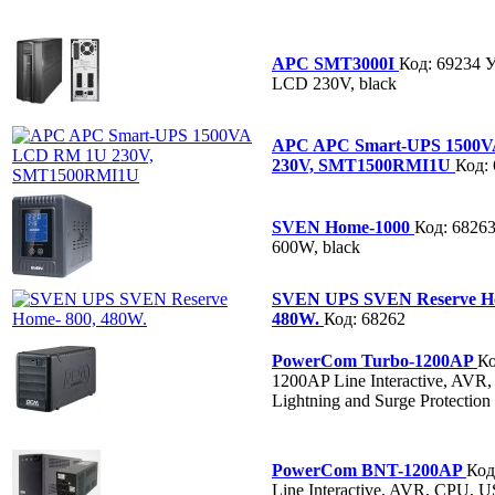
APC SMT3000I
Код: 69234
У
LCD 230V, black
APC APC Smart-UPS 1500
230V, SMT1500RMI1U
Код:
SVEN Home-1000
Код: 6826
600W, black
SVEN UPS SVEN Reserve Ho
480W.
Код: 68262
PowerCom Turbo-1200AP
Ко
1200AP Line Interactive, AVR
Lightning and Surge Protection
PowerCom BNT-1200AP
Код
Line Interactive, AVR, CPU, US