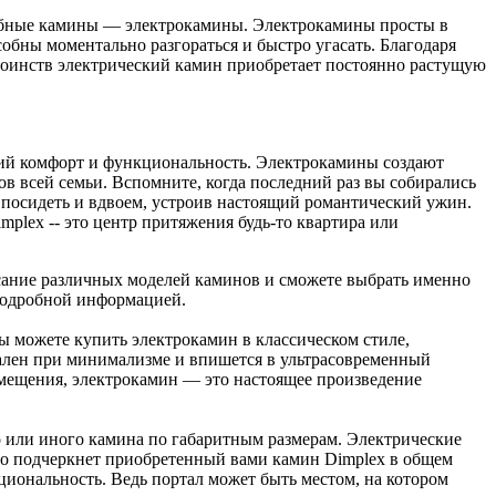
добные камины — электрокамины. Электрокамины просты в
бны моментально разгораться и быстро угасать. Благодаря
тоинств электрический камин приобретает постоянно растущую
ящий комфорт и функциональность. Электрокамины создают
ов всей семьи. Вспомните, когда последний раз вы собирались
о посидеть и вдвоем, устроив настоящий романтический ужин.
plex -- это центр притяжения будь-то квартира или
исание различных моделей каминов и сможете выбрать именно
 подробной информацией.
ы можете купить электрокамин в классическом стиле,
еален при минимализме и впишется в ультрасовременный
помещения, электрокамин — это настоящее произведение
 или иного камина по габаритным размерам. Электрические
но подчеркнет приобретенный вами камин Dimplex в общем
циональность. Ведь портал может быть местом, на котором