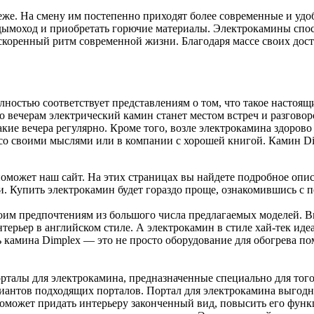
еже. На смену им постепенно приходят более современные и у
дымоход и приобретать горючие материалы. Электрокамины спосо
скоренный ритм современной жизни. Благодаря массе своих дос
лностью соответствует представлениям о том, что такое насто
о вечерам электрический камин станет местом встреч и разговор
кие вечера регулярно. Кроме того, возле электрокамина здоров
со своими мыслями или в компании с хорошей книгой. Камин Dim
 поможет наш сайт. На этих страницах вы найдете подробное оп
ми. Купить электрокамин будет гораздо проще, ознакомившись с
оим предпочтениям из большого числа предлагаемых моделей. В
терьер в английском стиле. А электрокамин в стиле хай-тек ид
ль камина Dimplex — это не просто оборудование для обогрева 
рталы для электрокамина, предназначенные специально для того
риантов подходящих порталов. Портал для электрокамина выгод
поможет придать интерьеру законченный вид, повысить его функ