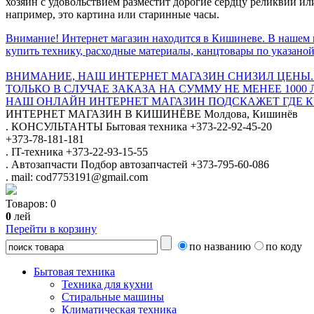
хозяин с удовольствием разместит дорогие сердцу реликвии и
например, это картина или старинные часы.
Внимание! Интернет магазин находится в Кишиневе. В нашем 
купить технику, расходные материалы, канцтовары по указаной
ВНИМАНИЕ, НАШ ИНТЕРНЕТ МАГАЗИН СНИЗИЛ ЦЕНЫ.
ТОЛЬКО В СЛУЧАЕ ЗАКАЗА НА СУММУ НЕ МЕНЕЕ 1000 
НАШ ОНЛАЙН ИНТЕРНЕТ МАГАЗИН ПОДСКАЖЕТ ГДЕ КУ
ИНТЕРНЕТ МАГАЗИН
В КИШИНЁВЕ
Молдова, Кишинёв
.
КОНСУЛЬТАНТЫ
Бытовая техника
+373-22-92-45-20
+373-78-181-181
.
IT-техника
+373-22-93-15-55
.
Автозапчасти
Подбор автозапчастей
+373-795-60-086
.
mail: cod7753191@gmail.com
Товаров:
0
0
лей
Перейти в корзину
по названию
по коду
Бытовая техника
Техника для кухни
Стиральные машины
Климатическая техника