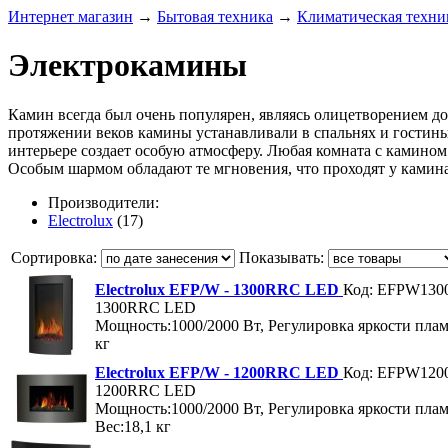
Интернет магазин
→
Бытовая техника
→
Климатическая техни
Электрокамины
Камин всегда был очень популярен, являясь олицетворением до
протяжении веков камины устанавливали в спальнях и гости
интерьере создает особую атмосферу. Любая комната с камином
Особым шармом обладают те мгновения, что проходят у камина 
Производители:
Electrolux
(17)
Сортировка:
Показывать:
Electrolux EFP/W - 1300RRC LED
Код: EFPW13
1300RRC LED
Мощность:1000/2000 Вт, Регулировка яркости плам
кг
Electrolux EFP/W - 1200RRC LED
Код: EFPW12
1200RRC LED
Мощность:1000/2000 Вт, Регулировка яркости пла
Вес:18,1 кг