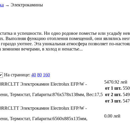
ка
→
Электрокамины
статка и успешности. Ни одно родовое поместье или усадьбу не
ных. Выполняя функцию отопления помещений, они являлись не
 гораздо уютнее. Эта уникальная атмосфера позволяет по-настоящ
зимними вечерами, в холод и ненастье...
На странице:
40
80
160
5470.92 лей
00RRCLTT
Электрокамин Electrolux EFP/W -
от 1 шт.
550
ени, Термостат, Габариты:876х578х138мм, Вес:17,5
от 2 шт.
549
от 3 шт.
547
00RRCLTT
Электрокамин Electrolux EFP/W -
0.00 лей
мени, Термостат, Габариты:6560х885х135мм,