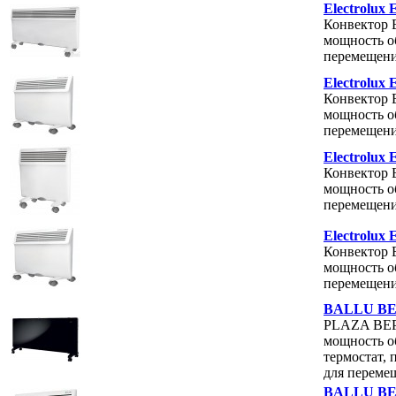
Electrolux
Конвектор E
мощность об
перемещен
Electrolux
Конвектор E
мощность об
перемещен
Electrolux
Конвектор E
мощность об
перемещен
Electrolux
Конвектор E
мощность об
перемещен
BALLU BEP
PLAZA BEP/
мощность об
термостат, 
для переме
BALLU BEC