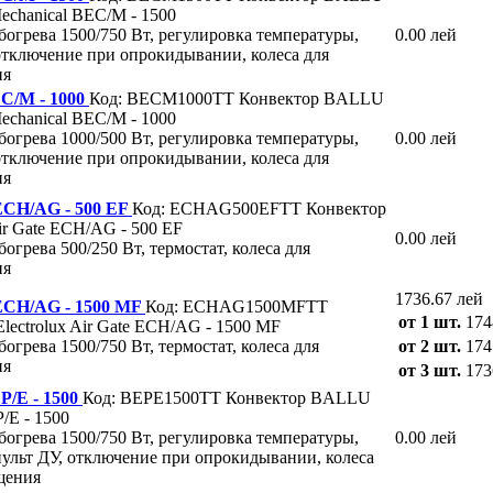
hanical BEC/M - 1500
огрева 1500/750 Вт, регулировка температуры,
0.00 лей
 отключение при опрокидывании, колеса для
ия
/M - 1000
Код: BECM1000TT
Конвектор BALLU
hanical BEC/M - 1000
огрева 1000/500 Вт, регулировка температуры,
0.00 лей
 отключение при опрокидывании, колеса для
ия
 ECH/AG - 500 EF
Код: ECHAG500EFTT
Конвектор
Air Gate ECH/AG - 500 EF
0.00 лей
огрева 500/250 Вт, термостат, колеса для
ия
1736.67 лей
 ECH/AG - 1500 MF
Код: ECHAG1500MFTT
от 1 шт.
174
lectrolux Air Gate ECH/AG - 1500 MF
огрева 1500/750 Вт, термостат, колеса для
от 2 шт.
174
ия
от 3 шт.
173
/E - 1500
Код: BEPE1500TT
Конвектор BALLU
E - 1500
огрева 1500/750 Вт, регулировка температуры,
0.00 лей
пульт ДУ, отключение при опрокидывании, колеса
щения