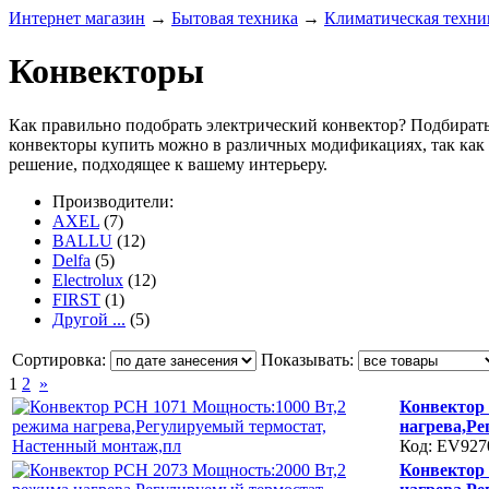
Интернет магазин
→
Бытовая техника
→
Климатическая техни
Конвекторы
Как правильно подобрать электрический конвектор? Подбирать
конвекторы купить можно в различных модификациях, так как
решение, подходящее к вашему интерьеру.
Производители:
AXEL
(7)
BALLU
(12)
Delfa
(5)
Electrolux
(12)
FIRST
(1)
Другой ...
(5)
Сортировка:
Показывать:
1
2
»
Конвектор
нагрева,Ре
Код: EV927
Конвектор