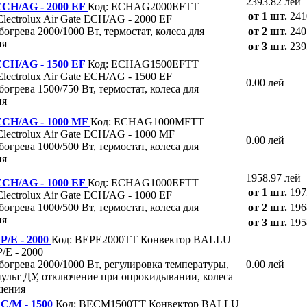
2393.82 лей
 ECH/AG - 2000 EF
Код: ECHAG2000EFTT
от 1 шт.
241
lectrolux Air Gate ECH/AG - 2000 EF
огрева 2000/1000 Вт, термостат, колеса для
от 2 шт.
240
ия
от 3 шт.
239
 ECH/AG - 1500 EF
Код: ECHAG1500EFTT
lectrolux Air Gate ECH/AG - 1500 EF
0.00 лей
огрева 1500/750 Вт, термостат, колеса для
ия
 ECH/AG - 1000 MF
Код: ECHAG1000MFTT
lectrolux Air Gate ECH/AG - 1000 MF
0.00 лей
огрева 1000/500 Вт, термостат, колеса для
ия
1958.97 лей
 ECH/AG - 1000 EF
Код: ECHAG1000EFTT
от 1 шт.
197
lectrolux Air Gate ECH/AG - 1000 EF
огрева 1000/500 Вт, термостат, колеса для
от 2 шт.
196
ия
от 3 шт.
195
/E - 2000
Код: BEPE2000TT
Конвектор BALLU
E - 2000
огрева 2000/1000 Вт, регулировка температуры,
0.00 лей
пульт ДУ, отключение при опрокидывании, колеса
щения
/M - 1500
Код: BECM1500TT
Конвектор BALLU