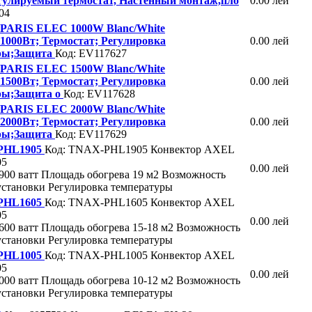
гулируемый термостат, Настенный монтаж,пло
0.00 лей
04
 PARIS ELEC 1000W Blanc/White
1000Вт; Термостат; Регулировка
0.00 лей
ры;Защита
Код: EV117627
 PARIS ELEC 1500W Blanc/White
1500Вт; Термостат; Регулировка
0.00 лей
ры;Защита о
Код: EV117628
 PARIS ELEC 2000W Blanc/White
2000Вт; Термостат; Регулировка
0.00 лей
ры;Защита
Код: EV117629
PHL1905
Код: TNAX-PHL1905
Конвектор AXEL
05
0.00 лей
900 ватт Площадь обогрева 19 м2 Возможность
установки Регулировка температуры
PHL1605
Код: TNAX-PHL1605
Конвектор AXEL
05
0.00 лей
600 ватт Площадь обогрева 15-18 м2 Возможность
установки Регулировка температуры
PHL1005
Код: TNAX-PHL1005
Конвектор AXEL
05
0.00 лей
000 ватт Площадь обогрева 10-12 м2 Возможность
установки Регулировка температуры