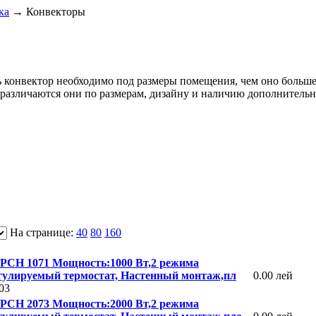
ка
→
Конвекторы
 конвектор необходимо под размеры помещения, чем оно больше,
 различаются они по размерам, дизайну и наличию дополнитель
На странице:
40
80
160
 PCH 1071 Мощность:1000 Вт,2 режима
гулируемый термостат, Настенный монтаж,пл
0.00 лей
03
 PCH 2073 Мощность:2000 Вт,2 режима