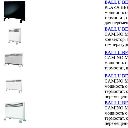
BALLU BEP
PLAZA BEP/
мощность об
термостат, 
для переме
BALLU BE
CAMINO Mec
конвектор, 
температуры
BALLU BEC
CAMINO Mec
мощность об
термостат, 
BALLU BEC
CAMINO Mec
мощность об
термостат,
перемещен
BALLU BEC
CAMINO Mec
мощность об
термостат,
перемещен