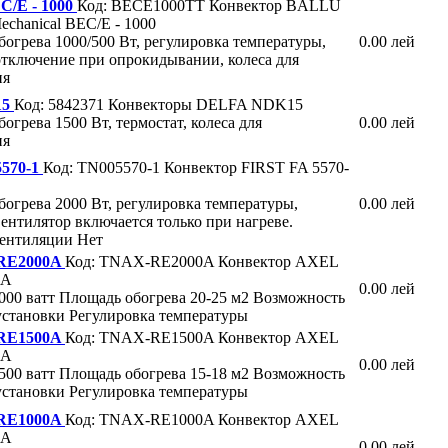
/E - 1000
Код: BECE1000TT
Конвектор BALLU
hanical BEC/E - 1000
огрева 1000/500 Вт, регулировка температуры,
0.00 лей
 отключение при опрокидывании, колеса для
ия
15
Код: 5842371
Конвекторы DELFA NDK15
огрева 1500 Вт, термостат, колеса для
0.00 лей
ия
5570-1
Код: TN005570-1
Конвектор FIRST FA 5570-
огрева 2000 Вт, регулировка температуры,
0.00 лей
вентилятор включается только при нагреве.
ентиляции Нет
RE2000A
Код: TNAX-RE2000A
Конвектор AXEL
0A
0.00 лей
000 ватт Площадь обогрева 20-25 м2 Возможность
установки Регулировка температуры
RE1500A
Код: TNAX-RE1500A
Конвектор AXEL
0A
0.00 лей
500 ватт Площадь обогрева 15-18 м2 Возможность
установки Регулировка температуры
RE1000A
Код: TNAX-RE1000A
Конвектор AXEL
0A
0.00 лей