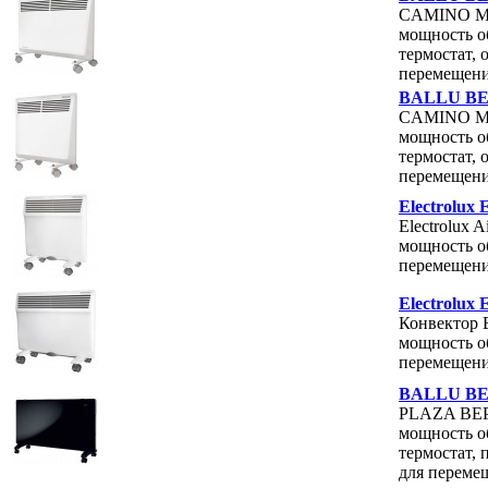
CAMINO Mec
мощность об
термостат,
перемещен
BALLU BEC
CAMINO Mec
мощность об
термостат,
перемещен
Electrolux
Electrolux 
мощность об
перемещен
Electrolux
Конвектор E
мощность об
перемещен
BALLU BEP
PLAZA BEP/
мощность об
термостат, 
для переме