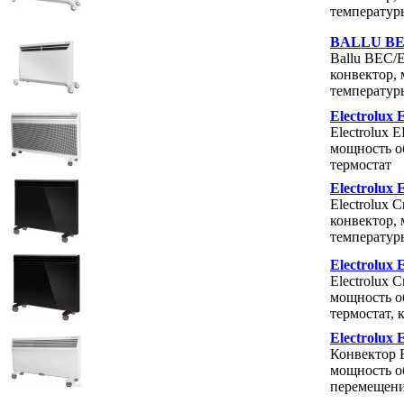
температуры
BALLU BE
Ballu BEC/
конвектор, 
температуры
Electrolux
Electrolux 
мощность об
термостат
Electrolux
Electrolux 
конвектор, 
температуры
Electrolux
Electrolux 
мощность об
термостат, 
Electrolux
Конвектор E
мощность об
перемещен