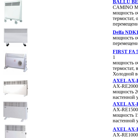
BALLU BEC
CAMINO Mec
мощность об
термостат,
перемещен
Delfa NDK
мощность об
перемещен
FIRST FA 
1
мощность об
термостат, 
Холодной в
AXEL AX-
AX-RE200
мощность 2
настенной 
AXEL AX-
AX-RE150
мощность 1
настенной 
AXEL AX-
AX-RE100