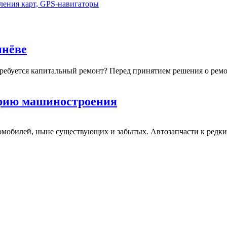
ления карт, GPS-навигаторы
инёве
требуется капитальный ремонт? Перед принятием решения о ремо
орию машиностроения
омобилей, ныне существующих и забытых. Автозапчасти к редк