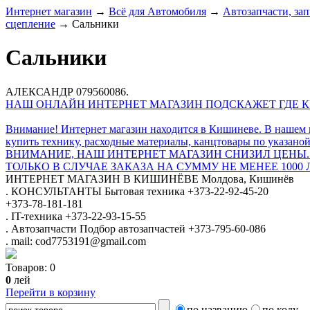
Интернет магазин
→
Всё для Автомобиля
→
Автозапчасти, зап
сцепление
→
Сальники
Сальники
АЛЕКСАНДР 079560086.
НАШ ОНЛАЙН ИНТЕРНЕТ МАГАЗИН ПОДСКАЖЕТ ГДЕ КУ
Внимание! Интернет магазин находится в Кишиневе. В нашем 
купить технику, расходные материалы, канцтовары по указаной
ВНИМАНИЕ, НАШ ИНТЕРНЕТ МАГАЗИН СНИЗИЛ ЦЕНЫ.
ТОЛЬКО В СЛУЧАЕ ЗАКАЗА НА СУММУ НЕ МЕНЕЕ 1000 
ИНТЕРНЕТ МАГАЗИН
В КИШИНЁВЕ
Молдова, Кишинёв
.
КОНСУЛЬТАНТЫ
Бытовая техника
+373-22-92-45-20
+373-78-181-181
.
IT-техника
+373-22-93-15-55
.
Автозапчасти
Подбор автозапчастей
+373-795-60-086
.
mail: cod7753191@gmail.com
Товаров:
0
0
лей
Перейти в корзину
по названию
по коду