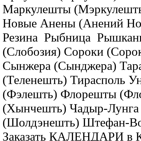
Маркулешты (Мэркулешть
Новые Анены (Анений Ной
Резина Рыбница Рышканы
(Слобозия) Сороки (Соро
Сынжера (Сынджера) Тара
(Теленешть) Тирасполь У
(Фэлешть) Флорешты (Ф
(Хынчешть) Чадыр-Лунг
(Шолдэнешть) Штефан-Вод
Заказать КАЛЕНДАРИ в К