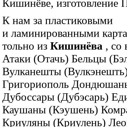
Кишинёве, изготовление 
К нам за пластиковыми
и ламинированными карта
тольно из
Кишинёва
, со
Атаки (Отачь) Бельцы (Бэ
Вулканешты (Вулкэнешть)
Григориополь Дондюшан
Дубоссары (Дубэсарь) Ед
Каушаны (Кэушень) Комр
Криуляны (Криулень) Лео