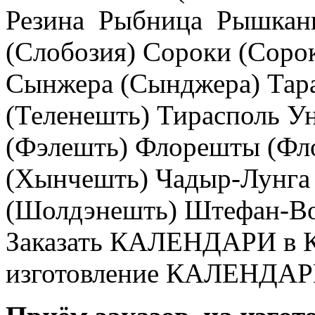
Резина Рыбница Рышканы
(Слобозия) Сороки (Соро
Сынжера (Сынджера) Тара
(Теленешть) Тирасполь У
(Фэлешть) Флорешты (Ф
(Хынчешть) Чадыр-Лунг
(Шолдэнешть) Штефан-Вод
Заказать КАЛЕНДАРИ в К
изготовление КАЛЕНДАР