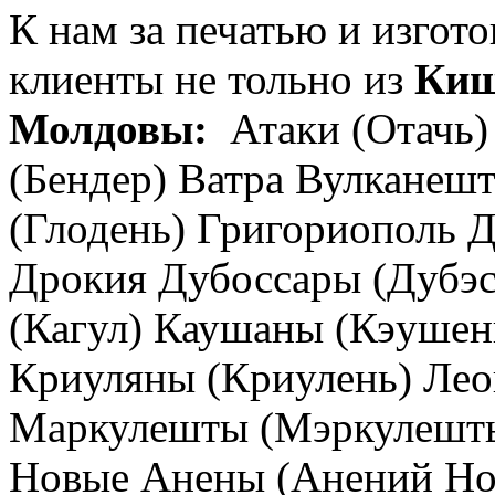
К нам за печатью и изгот
клиенты не тольно из
Ки
Молдовы:
Атаки (Отачь)
(Бендер) Ватра Вулканеш
(Глодень) Григориополь
Дрокия Дубоссары (Дубэс
(Кагул) Каушаны (Кэушен
Криуляны (Криулень) Лео
Маркулешты (Мэркулешть
Новые Анены (Анений Ной