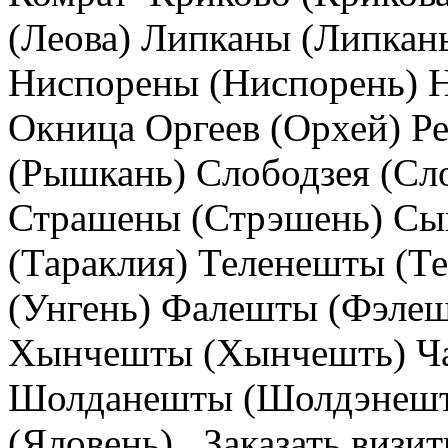
(Леова) Липканы (Липкан
Ниспорены (Ниспорень) 
Окница Оргеев (Орхей) 
(Рышкань) Слободзея (Сл
Страшены (Стрэшень) Сы
(Тараклия) Теленешты (Т
(Унгень) Фалешты (Фэле
Хынчешты (Хынчешть) Ч
Шолданешты (Шолдэнешт
(Яловень) . Заказать визи