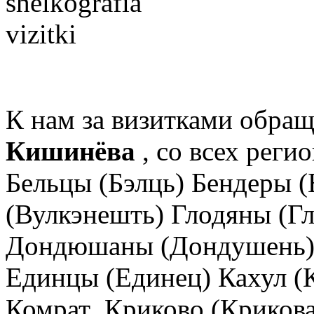
К нам за визитками обращ
Кишинёва
, со всех реги
Бельцы (Бэлць) Бендеры 
(Вулкэнешть) Глодяны (Г
Дондюшаны (Дондушень) 
Единцы (Единец) Кахул (
Комрат Криково (Крикова