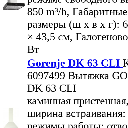
850 m³/h, Габаритные
размеры (ш х в х г): 6
× 43,5 см, Галогеново
Вт
Gorenje DK 63 CLI
К
6097499
Вытяжка G
DK 63 CLI
каминная пристенная
ширина встраивания: 
режимы работы: отво