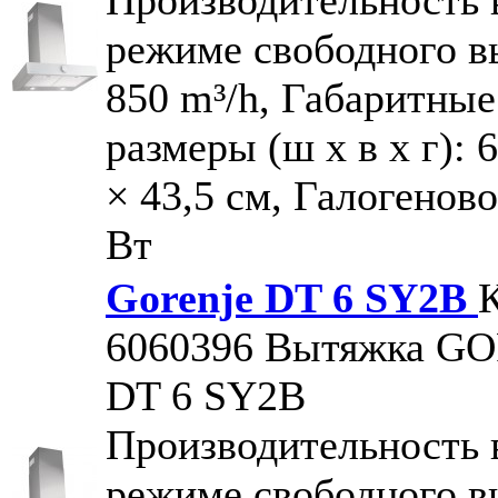
режиме свободного в
850 m³/h, Габаритные
размеры (ш х в х г): 6
× 43,5 см, Галогеново
Вт
Gorenje DT 6 SY2B
К
6060396
Вытяжка G
DT 6 SY2B
Производительность 
режиме свободного в