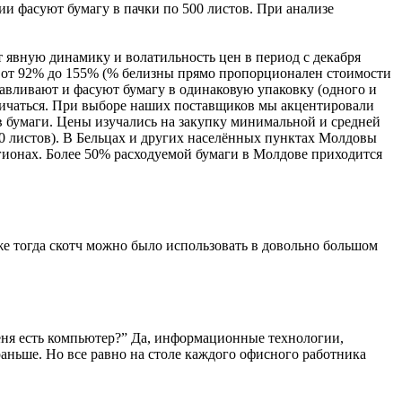
и фасуют бумагу в пачки по 500 листов. При анализе
т явную динамику и волатильность цен в период с декабря
O - от 92% до 155% (% белизны прямо пропорционален стоимости
тавливают и фасуют бумагу в одинаковую упаковку (одного и
отличаться. При выборе наших поставщиков мы акцентировали
ов бумаги. Цены изучались на закупку минимальной и средней
00 листов). В Бельцах и других населённых пунктах Молдовы
егионах. Более 50% расходуемой бумаги в Молдове приходится
Уже тогда скотч можно было использовать в довольно большом
меня есть компьютер?” Да, информационные технологии,
аньше. Но все равно на столе каждого офисного работника