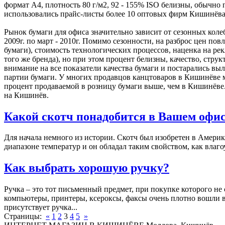
формат А4, плотность 80 г/м2, 92 - 155% ISO белизны, обычно
использовались прайс-листы более 10 оптовых фирм Кишинёва
Рынок бумаги для офиса значительно зависит от сезонных коле
2009г. по март - 2010г. Помимо сезонности, на разброс цен по
бумаги), стоимость технологических процессов, наценка на ре
того же бренда), но при этом процент белизны, качество, стр
внимание на все показатели качества бумаги и постарались вы
партии бумаги. У многих продавцов канцтоваров в Кишинёве м
процент продаваемой в розницу бумаги выше, чем в Кишинёве.
на Кишинёв.
Какой скотч понадобится в Вашем офи
Для начала немного из истории. Скотч был изобретен в Америк
диапазоне температур и он обладал таким свойством, как влаго
Как выбрать хорошую ручку?
Ручка – это тот письменный предмет, при покупке которого не
компьютеры, принтеры, ксероксы, факсы очень плотно вошли в
присутствует ручка...
Страницы:
«
1
2
3
4
5
»