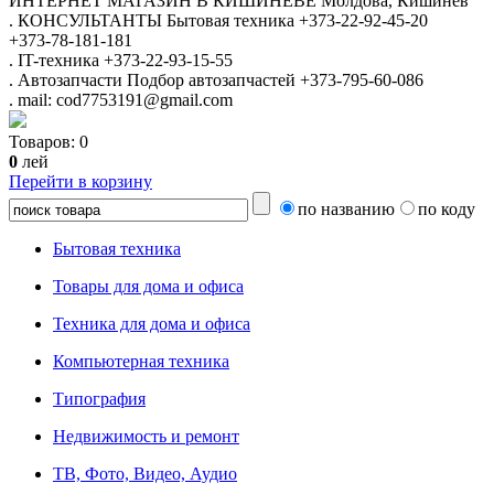
ИНТЕРНЕТ МАГАЗИН
В КИШИНЁВЕ
Молдова, Кишинёв
.
КОНСУЛЬТАНТЫ
Бытовая техника
+373-22-92-45-20
+373-78-181-181
.
IT-техника
+373-22-93-15-55
.
Автозапчасти
Подбор автозапчастей
+373-795-60-086
.
mail: cod7753191@gmail.com
Товаров:
0
0
лей
Перейти в корзину
по названию
по коду
Бытовая техника
Товары для дома и офиса
Техника для дома и офиса
Компьютерная техника
Типография
Недвижимость и ремонт
ТВ, Фото, Видео, Аудио