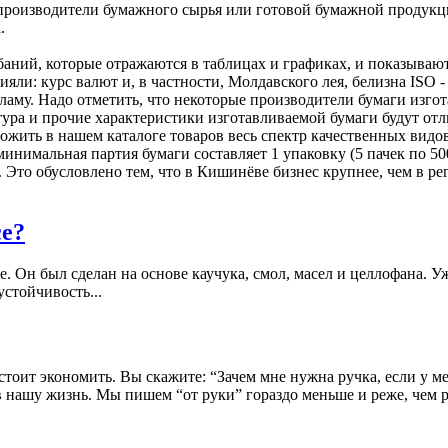
 производители бумажного сырья или готовой бумажной продукци
.
баний, которые отражаются в таблицах и графиках, и показываю
влияли: курс валют и, в частности, Молдавского лея, белизна IS
кламу. Надо отметить, что некоторые производители бумаги изго
уктура и прочие характеристики изготавливаемой бумаги будут 
ложить в нашем каталоге товаров весь спектр качественных вид
инимальная партия бумаги составляет 1 упаковку (5 пачек по 5
 Это обусловлено тем, что в Кишинёве бизнес крупнее, чем в р
се?
е. Он был сделан на основе каучука, смол, масел и целлофана. 
устойчивость...
 стоит экономить. Вы скажите: “Зачем мне нужна ручка, если у 
 нашу жизнь. Мы пишем “от руки” гораздо меньше и реже, чем р