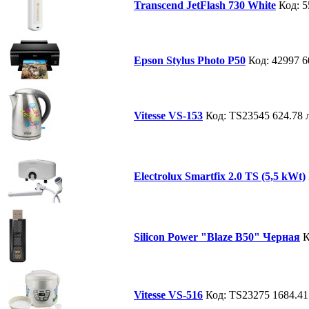
Transcend JetFlash 730 White
Код: 
Epson Stylus Photo P50
Код: 42997
6
Vitesse VS-153
Код: TS23545
624.78 
Electrolux Smartfix 2.0 TS (5,5 kWt)
Silicon Power "Blaze B50" Черная
К
Vitesse VS-516
Код: TS23275
1684.41