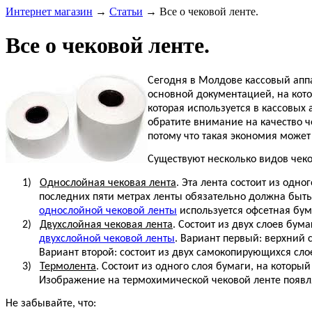
Интернет магазин
→
Статьи
→
Все о чековой ленте.
Все о чековой ленте.
Сегодня в Молдове кассовый апп
основной документацией, на кот
которая используется в кассовых
обратите внимание на качество ч
потому что такая экономия может
Существуют несколько видов чеко
1)
Однослойная чековая лента
. Эта лента состоит из одн
последних пяти метрах ленты обязательно должна быть 
однослойной чековой ленты
используется офсетная бум
2)
Двухслойная чековая лента
. Состоит из двух слоев бум
двухслойной чековой ленты
. Вариант первый: верхний
Вариант второй: состоит из двух самокопирующихся сл
3)
Термолента
. Состоит из одного слоя бумаги, на которы
Изображение на термохимической чековой ленте появл
Не забывайте, что: