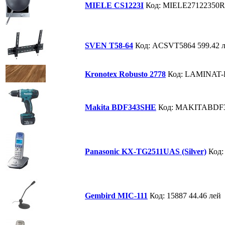
MIELE CS1223I
Код: MIELE27122350
SVEN T58-64
Код: ACSVT5864
599.42 
Kronotex Robusto 2778
Код: LAMINAT-
Makita BDF343SHE
Код: MAKITABDF
Panasonic KX-TG2511UAS (Silver)
Код:
Gembird MIC-111
Код: 15887
44.46 лей