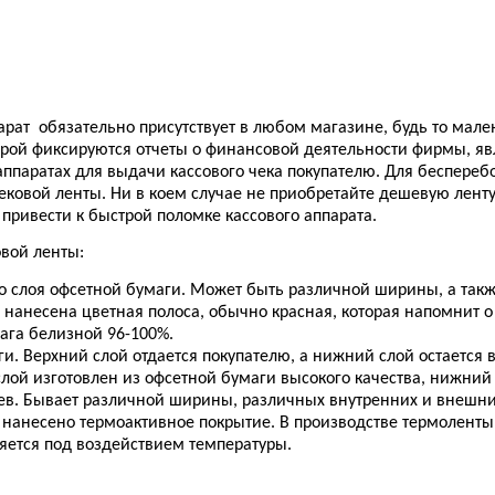
арат
обязательно присутствует в любом магазине, будь то мал
орой фиксируются отчеты о финансовой деятельности фирмы, я
 аппаратах для выдачи кассового чека покупателю. Для беспере
ековой ленты. Ни в коем случае не приобретайте дешевую ленту
 привести к быстрой поломке кассового аппарата.
вой ленты:
ого слоя офсетной бумаги. Может быть различной ширины, а так
нанесена цветная полоса, обычно красная, которая напомнит о 
ага белизной 96-100
%
.
аги. Верхний слой отдается покупателю, а нижний слой остается 
 слой изготовлен из офсетной бумаги высокого качества, нижни
оев. Бывает различной ширины, различных внутренних и внешн
й нанесено термоактивное покрытие. В производстве термоленты 
яется под воздействием температуры.