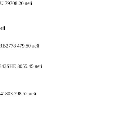
RU
79708.20 лей
лей
RB2778
479.50 лей
343SHE
8055.45 лей
 41803
798.52 лей