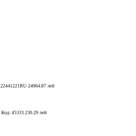
E22441221RU
24964.87 лей
Код: 45333
230.29 лей