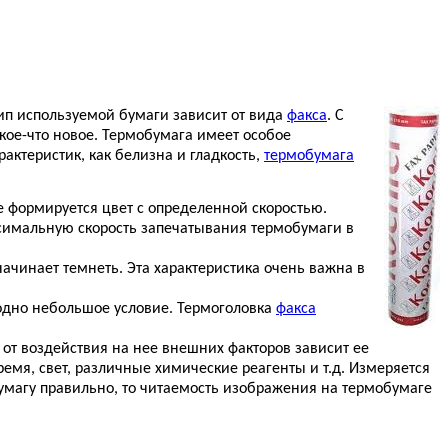
Тип используемой бумаги зависит от вида
факса
. С
й кое-что новое. Термобумага имеет особое
актеристик, как белизна и гладкость,
термобумага
е формируется цвет с определенной скоростью.
ксимальную скорость запечатывания термобумаги в
начинает темнеть. Эта характеристика очень важна в
ь одно небольшое условие. Термоголовка
факса
от воздействия на нее внешних факторов зависит ее
ремя, свет, различные химические реагенты и т.д. Измеряется
умагу правильно, то читаемость изображения на термобумаге