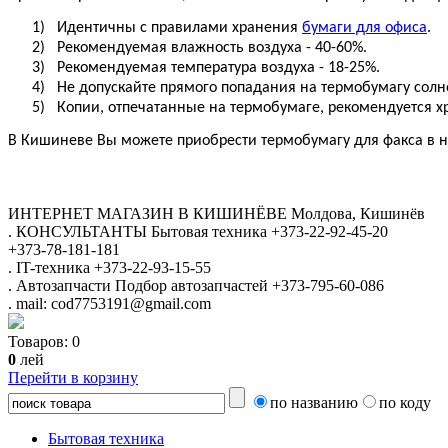
1)
Идентичны с правилами хранения
бумаги для офиса
.
2)
Рекомендуемая влажность воздуха - 40-60%.
3)
Рекомендуемая температура воздуха - 18-25%.
4)
Не допускайте прямого попадания на термобумагу солне
5)
Копии, отпечатанные на термобумаге, рекомендуется х
В Кишиневе Вы можете приобрести термобумагу для факса в
ИНТЕРНЕТ МАГАЗИН
В КИШИНЁВЕ
Молдова, Кишинёв
.
КОНСУЛЬТАНТЫ
Бытовая техника
+373-22-92-45-20
+373-78-181-181
.
IT-техника
+373-22-93-15-55
.
Автозапчасти
Подбор автозапчастей
+373-795-60-086
.
mail: cod7753191@gmail.com
Товаров:
0
0
лей
Перейти в корзину
по названию
по коду
Бытовая техника