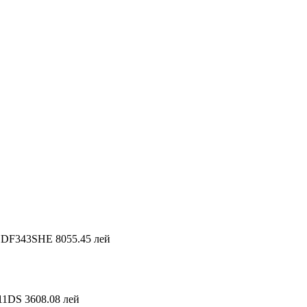
BDF343SHE
8055.45 лей
11DS
3608.08 лей