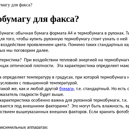
магу для факса?
бумагу для факса?
 бумаги: обычная бумага формата
A
4 и термобумага в рулонах. 
для того, чтобы купить рулонную термобумагу стоит узнать о не
 воздействие проявлением цвета. Помимо таких стандартных хар
рых мы поговорим далее.
ктеристика?
При воздействии тепловой энергией на термобумаг
цах оптической плотности.
Эта характеристика определяет ма
ка определяет температуру в градусах, при которой термобумага 
в условиях с повышенной температурой.
 такой же, как и любой другой
бумаги
, т.е. стандартный. Но ест
оказатель гладкости будет выше.
 характеристика особенно важна для рулонной термобумаги, т.к.
евается под внешними факторами?
Это могут быть влажность, в
ействием вышеуказанных внешних факторов. Если хранить фотоб
аксимильных аппаратах: