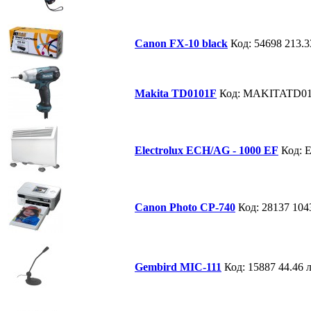
Canon FX-10 black
Код: 54698
213.3
Makita TD0101F
Код: MAKITATD0
Electrolux ECH/AG - 1000 EF
Код:
Canon Photo СP-740
Код: 28137
104
Gembird MIC-111
Код: 15887
44.46 