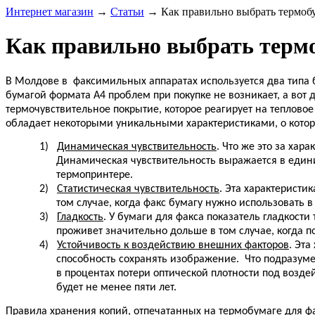
Интернет магазин
→
Статьи
→
Как правильно выбрать термобу
Как правильно выбрать термо
В Молдове в факсимильных аппаратах используется два типа
бумагой формата
A
4 проблем при покупке не возникает, а вот 
термочувствительное покрытие, которое реагирует на тепловое
обладает некоторыми уникальными характеристиками, о кото
1)
Динамическая чувствительность
. Что же это за хара
Динамическая чувствительность выражается в едини
термопринтере.
2)
Статистическая чувствительность
. Эта характеристи
том случае, когда факс бумагу нужно использовать 
3)
Гладкость
. У бумаги для факса показатель гладкости
проживет значительно дольше в том случае, когда п
4)
Устойчивость к воздействию внешних факторов
. Эта
способность сохранять изображение.
Что подразум
в процентах потери оптической плотности под возд
будет не менее пяти лет.
Правила хранения копий, отпечатанных на термобумаге для ф