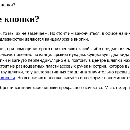
кнопки?
е кнопки?
то мы их не замечаем. Но стоит им закончиться, в офисе начи
длежностей являются канцелярские кнопки.
т, при помощи которого прикрепляют какой-либо предмет к чем
пользуют именно по канцелярским нуждам. Существует два вида
пки и загнуто перпендикулярно ей, поэтому в центре шляпки нах
стоят из разноцветных пластмассовых ручек и острия, которое в
ру шляпки, то у альтернативных эта длина значительно превы
 кнопки
. Но все же их шапочка выпукла и по форме напоминает
брести канцелярские кнопки прекрасного качества. Мы с нетер