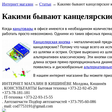
Интернет магазин
→
Статьи
→
Какими бывают канцелярские 
Какими бывают канцелярски
Когда
канцтовары
в офисе имеются в необходимом количестве, 
работать просто невозможно. Одними из таких офисных прина
Канцелярская кнопка
– металлический предме
канцелярские? Потому что чаще всего их ис
из шляпки и острия. Острие вырезано из шля
альтернативен классическому. Эти кнопки со
длина острия прямо пропорциональна диамет
появились и дискообразные
альтернативные
В нашем интернет магазине Вы можете прио
ИНТЕРНЕТ МАГАЗИН
В КИШИНЁВЕ
Молдова, Кишинёв
.
КОНСУЛЬТАНТЫ
Бытовая техника
+373-22-92-45-20
+373-78-181-181
.
IT-техника
+373-22-93-15-55
.
Автозапчасти
Подбор автозапчастей
+373-795-60-086
.
mail: cod7753191@gmail.com