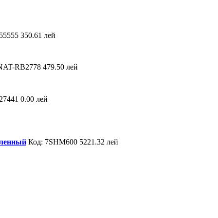
 55555
350.61 лей
NAT-RB2778
479.50 лей
 27441
0.00 лей
иленный
Код: 7SHM600
5221.32 лей