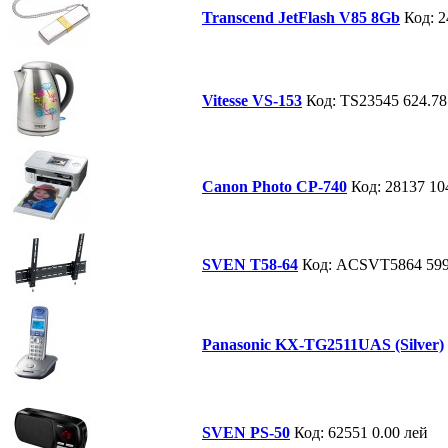
Transcend JetFlash V85 8Gb
Код: 
Vitesse VS-153
Код: TS23545
624.78
Canon Photo СP-740
Код: 28137
10
SVEN T58-64
Код: ACSVT5864
599
Panasonic KX-TG2511UAS (Silver)
SVEN PS-50
Код: 62551
0.00 лей